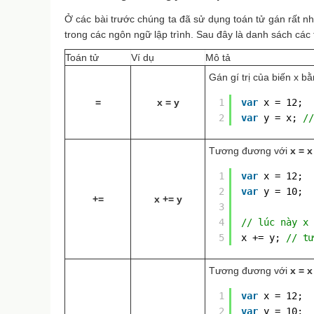
Ở các bài trước chúng ta đã sử dụng toán tử gán rất nh
trong các ngôn ngữ lập trình. Sau đây là danh sách các 
Toán tử
Ví dụ
Mô tả
Gán gí trị của biến x bằn
=
x = y
1
var
x = 12;
2
var
y = x; 
//
Tương đương với
x = x
1
var
x = 12;
2
var
y = 10;
+=
x += y
3
4
// lúc này x 
5
x += y; 
// tư
Tương đương với
x = x
1
var
x = 12;
2
var
y = 10;