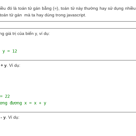
iều đó là toán tử gán bằng (=), toán tử này thường hay sử dụng nhiều
toán tử gán mà ta hay dùng trong javascript.
g giá trị của biến y, ví dụ:
 y = 12
 + y
. Ví dụ:
= 22
ơng đương x = x + y
 - y
. Ví dụ: