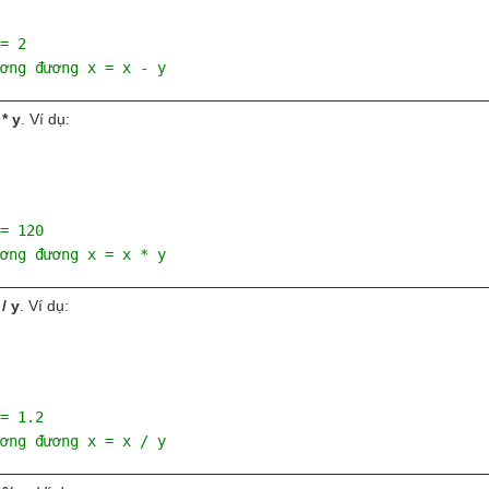
= 2
ơng đương x = x - y
 * y
. Ví dụ:
= 120
ơng đương x = x * y
 / y
. Ví dụ:
= 1.2
ơng đương x = x / y