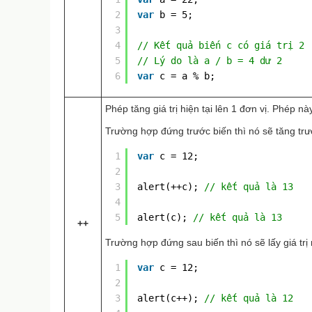
2
var
b = 5;
3
4
// Kết quả biến c có giá trị 2
5
// Lý do là a / b = 4 dư 2
6
var
c = a % b;
Phép tăng giá trị hiện tại lên 1 đơn vị. Phép n
Trường hợp đứng trước biến thì nó sẽ tăng trước 
1
var
c = 12;
2
3
alert(++c); 
// kết quả là 13
4
5
alert(c); 
// kết quả là 13
++
Trường hợp đứng sau biến thì nó sẽ lấy giá trị r
1
var
c = 12;
2
3
alert(c++); 
// kết quả là 12