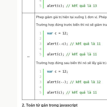
4
5
alert(c); 
// kết quả là 13
Phep giảm giá trị hiện tại xuống 1 đơn vị. Phé
Trường hợp đứng trước biến thì nó sẽ giảm trước
1
var
c = 12;
2
3
alert(--c); 
// kết quả là 11
4
5
alert(c); 
// kết quả là 11
--
Trường hợp đứng sau biến thì nó sẽ lấy giá trị 
1
var
c = 12;
2
3
alert(c--); 
// kết quả là 12
4
5
alert(c); 
// kết quả là 11
2. Toán tử gán trong javascript