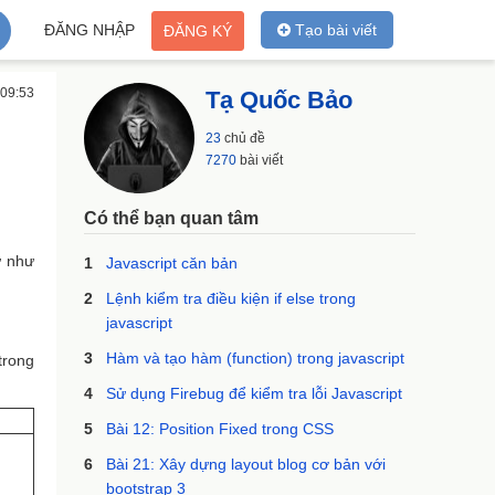
ĐĂNG NHẬP
Tạo bài viết
ĐĂNG KÝ
 09:53
Tạ Quốc Bảo
23
chủ đề
7270
bài viết
Có thể bạn quan tâm
ữ như
1
Javascript căn bản
2
Lệnh kiểm tra điều kiện if else trong
javascript
3
Hàm và tạo hàm (function) trong javascript
trong
4
Sử dụng Firebug để kiểm tra lỗi Javascript
5
Bài 12: Position Fixed trong CSS
6
Bài 21: Xây dựng layout blog cơ bản với
bootstrap 3