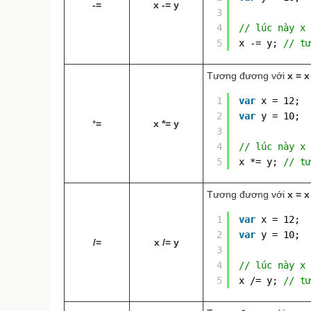
-=
x -= y
3
4
// lúc này x 
5
x -= y; 
// tư
Tương đương với
x = x
1
var
x = 12;
2
var
y = 10;
*
=
x *= y
3
4
// lúc này x 
5
x *= y; 
// tư
Tương đương với
x = x
1
var
x = 12;
2
var
y = 10;
/=
x /= y
3
4
// lúc này x 
5
x /= y; 
// tư