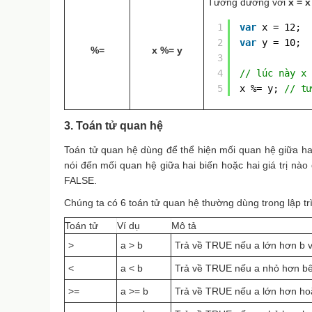
Tương đương với
x = x
1
var
x = 12;
2
var
y = 10;
%=
x %= y
3
4
// lúc này x 
5
x %= y; 
// tư
3. Toán tử quan hệ
Toán tử quan hệ dùng để thể hiện mối quan hệ giữa hai 
nói đến mối quan hệ giữa hai biến hoặc hai giá trị nào
FALSE.
Chúng ta có 6 toán tử quan hệ thường dùng trong lập tr
Toán tử
Ví dụ
Mô tả
>
a > b
Trả về TRUE nếu a lớn hơn b 
<
a < b
Trả về TRUE nếu a nhỏ hơn b
>=
a >= b
Trả về TRUE nếu a lớn hơn ho