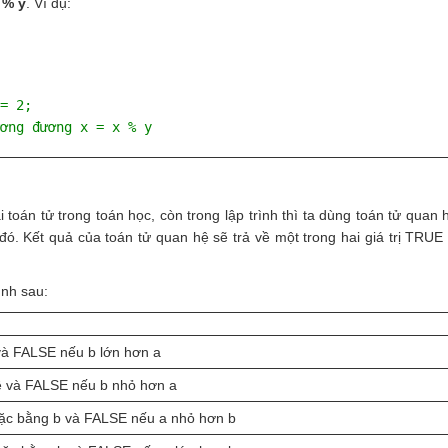
 % y
. Ví dụ:
= 2;
ơng đương x = x % y
toán tử trong toán học, còn trong lập trình thì ta dùng toán tử quan 
 đó. Kết quả của toán tử quan hệ sẽ trả về một trong hai giá trị TRUE
ình sau:
và FALSE nếu b lớn hơn a
ê và FALSE nếu b nhỏ hơn a
ặc bằng b và FALSE nếu a nhỏ hơn b