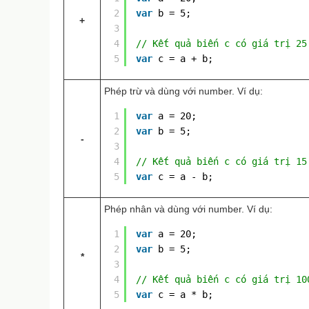
2
var
b = 5;
+
3
4
// Kết quả biến c có giá trị 25
5
var
c = a + b;
Phép trừ và dùng với number. Ví dụ:
1
var
a = 20;
2
var
b = 5;
-
3
4
// Kết quả biến c có giá trị 15
5
var
c = a - b;
Phép nhân và dùng với number. Ví dụ:
1
var
a = 20;
2
var
b = 5;
*
3
4
// Kết quả biến c có giá trị 10
5
var
c = a * b;