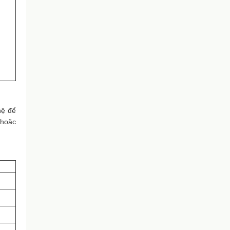
hệ để
 hoặc