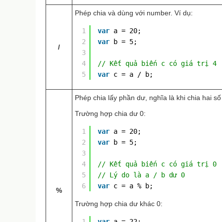
Phép chia và dùng với number. Ví dụ:
1
var
a = 20;
2
var
b = 5;
/
3
4
// Kết quả biến c có giá trị 4
5
var
c = a / b;
Phép chia lấy phần dư, nghĩa là khi chia hai số
Trường hợp chia dư 0:
1
var
a = 20;
2
var
b = 5;
3
4
// Kết quả biến c có giá trị 0
5
// Lý do là a / b dư 0
6
var
c = a % b;
%
Trường hợp chia dư khác 0:
1
var
a = 22;