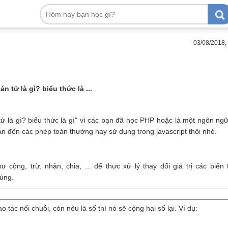
03/08/2018,
 tử là gì? biểu thức là ...
tử là gì? biểu thức là gì" vì các bạn đã học PHP hoặc là một ngôn ng
an đến các phép toán thường hay sử dụng trong javascript thôi nhé.
ộng, trừ, nhận, chia, ... để thực xử lý thay đổi giá trị các biến 
dùng.
 tác nối chuỗi, còn nêu là số thì nó sẽ cộng hai số lại. Ví dụ: