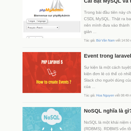
Cài đặt MySQL và
Trong bài đầu tiên này c
CSDL MySQL. Thật ra ba
nên mình đưa vào thành m
giản ...
Tác giả:
Bùi Văn Nam
viết 14:50
Event trong larave
Sự kiện là một cách tuyệ
kiện đơn lẻ có thể có nh
Slack cho người dùng củ
của ...
Tác giả:
Hoa Nguyen
viết 08:49 
NoSQL nghĩa là gì?
NoSQL là một khái niệm c
(RDBMS). RDBMS vốn tồn 