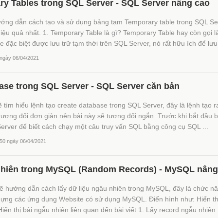
y Tables trong SQL Server - SQL Server nâng cao
ướng dẫn cách tạo và sử dụng bảng tạm Temporary table trong SQL Se
ệu quả nhất. 1. Temporary Table là gì? Temporary Table hay còn gọi l
e đặc biệt được lưu trữ tạm thời trên SQL Server, nó rất hữu ích để lưu 
 ngày 06/04/2021
ase trong SQL Server - SQL Server căn bản
 tìm hiểu lệnh tạo create database trong SQL Server, đây là lệnh tạo r
ương đối đơn giản nên bài này sẽ tương đối ngắn. Trước khi bắt đầu 
Server để biết cách chạy một câu truy vấn SQL bằng công cụ SQL ...
:50 ngày 06/04/2021
 nhiên trong MySQL (Random Records) - MySQL nâng
sẽ hướng dẫn cách lấy dữ liệu ngâu nhiên trong MySQL, đây là chức n
dựng các ứng dụng Website có sử dụng MySQL. Điển hình như: Hiển thị
ển thị bài ngẫu nhiên liên quan đến bài viết 1. Lấy record ngẫu nhiên .