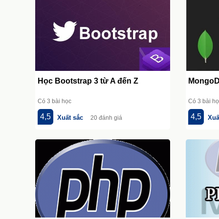
Học Bootstrap 3 từ A đến Z
MongoD
Có 3 bài học
Có 3 bài h
4,5
4,5
Xuất sắc
Xuấ
20 đánh giá