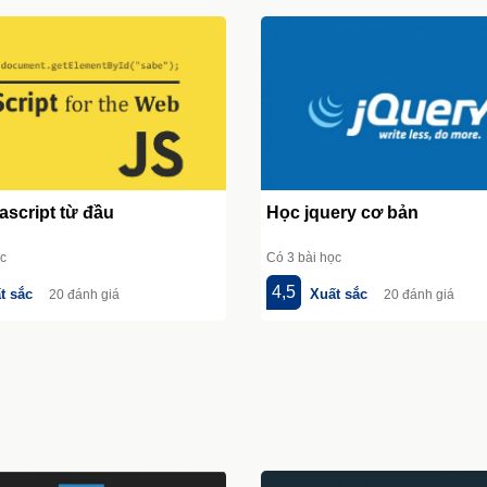
ascript từ đầu
Học jquery cơ bản
ọc
Có 3 bài học
4,5
t sắc
Xuất sắc
20 đánh giá
20 đánh giá