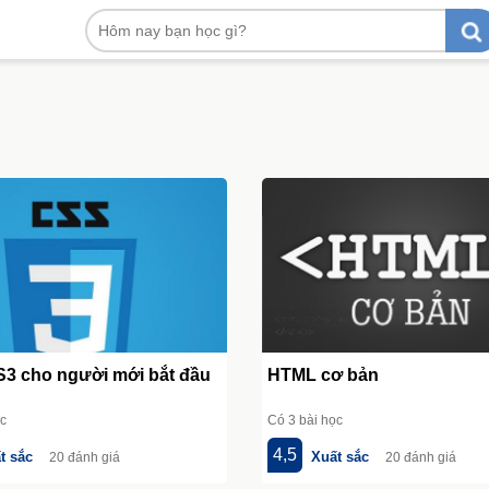
3 cho người mới bắt đầu
HTML cơ bản
ọc
Có 3 bài học
4,5
t sắc
Xuất sắc
20 đánh giá
20 đánh giá