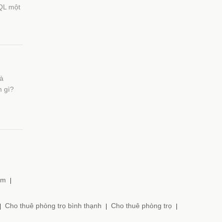
SQL một
là
m gì?
am
|
Cho thuê phòng trọ bình thạnh
Cho thuê phòng trọ
|
|
|