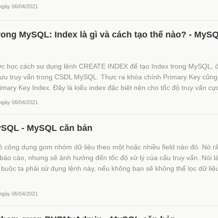
 ngày 06/04/2021
rong MySQL: Index là gì và cách tạo thế nào? - MyS
ợc học cách sư dụng lệnh CREATE INDEX để tạo Index trong MySQL, đ
i ưu truy vấn trong CSDL MySQL. Thực ra khóa chính Primary Key cũng
rimary Key Index. Đây là kiểu index đặc biệt nên cho tốc độ truy vấn cực
 ngày 06/04/2021
ySQL - MySQL căn bản
 công dụng gom nhóm dữ liệu theo một hoặc nhiều field nào đó. Nó r
g báo cáo, nhưng sẽ ảnh hưởng đến tốc độ xử lý của cấu truy vấn. Nói l
buộc ta phải sử dụng lệnh này, nếu không bạn sẽ không thể lọc dữ liệ
 ngày 06/04/2021