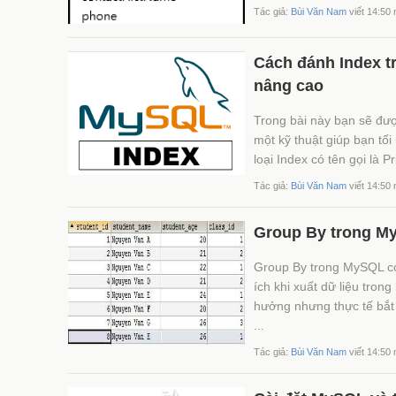
Tác giả:
Bùi Văn Nam
viết 14:50
Cách đánh Index t
nâng cao
Trong bài này bạn sẽ đư
một kỹ thuật giúp bạn tố
loại Index có tên gọi là P
Tác giả:
Bùi Văn Nam
viết 14:50
Group By trong M
Group By trong MySQL có
ích khi xuất dữ liệu tron
hưởng nhưng thực tế bắt 
...
Tác giả:
Bùi Văn Nam
viết 14:50