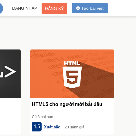
ĐĂNG NHẬP
Tạo bài viết
ĐĂNG KÝ
HTML5 cho người mới bắt đầu
Có 3 bài học
4,5
Xuất sắc
20 đánh giá