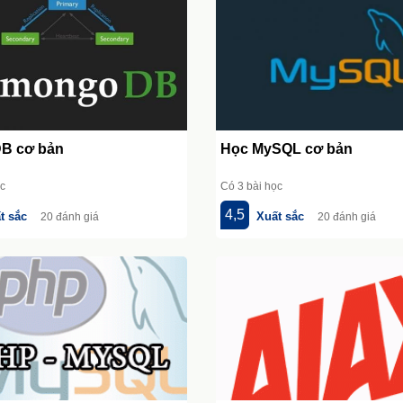
B cơ bản
Học MySQL cơ bản
ọc
Có 3 bài học
4,5
t sắc
Xuất sắc
20 đánh giá
20 đánh giá