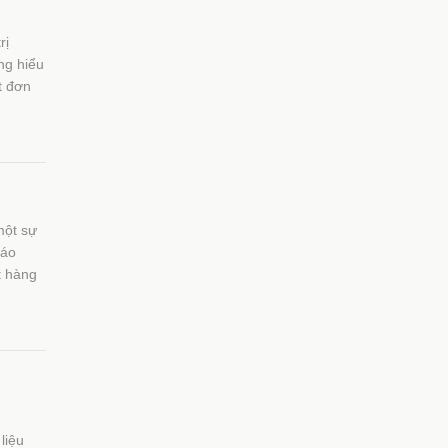
rị
ng hiểu
t đơn
một sự
báo
t hàng
liệu