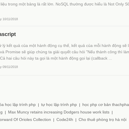
ữ liệu trong một bảng là rất lớn. NoSQL thường được hiểu là Not Only 
ày 10/11/2018
ascript
ử lý kết quả của một hành động cụ thể, kết quả của mỗi hành động sẽ 
và Promise sẽ giúp chúng ta giải quyết câu hỏi "Nếu thành công thì là
 Cả hai câu hỏi này ta gọi là một hành động gọi lại (callback ...
ày 09/11/2018
óa học lập trình php
tự học lập trình php
học php cơ bản thachph
|
|
ng
Max Muncy retains increasing Dodgers house work lists
|
|
Forward Of Orioles Collection
Code24h
Cho thuê phòng trọ hà nội
|
|