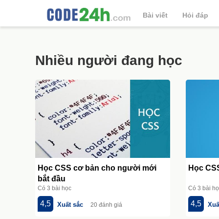
Bài viết
Hỏi đáp
Nhiều người đang học
Học CSS cơ bản cho người mới
Học CSS
bắt đầu
Có 3 bài học
Có 3 bài h
4,5
4,5
Xuất sắc
Xuấ
20 đánh giá