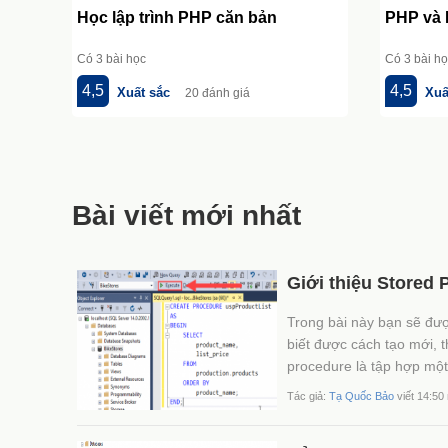
Học lập trình PHP căn bản
PHP và
Có 3 bài học
Có 3 bài h
4,5
4,5
Xuất sắc
Xuấ
20 đánh giá
Bài viết mới nhất
Giới thiệu Stored
Trong bài này bạn sẽ đượ
biết được cách tạo mới, t
procedure là tập hợp một
Tác giả:
Tạ Quốc Bảo
viết 14:50