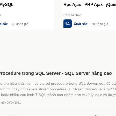
 MySQL
Học Ajax - PHP Ajax - jQue
ọc
Có 3 bài học
4,5
t sắc
Xuất sắc
20 đánh giá
20 đánh giá
 Procedure trong SQL Server - SQL Server nâng cao
c tìm hiểu khái niệm về stored procedure trong SQL Server, qua đó bạ
hực thi, thay đổi và xóa stored procedure. 1. Stored Procedure là gì? S
 hoặc nhiều câu lệnh T-SQL thành một nhóm đơn vị xử lý logic và được 
 ngày 06/04/2021