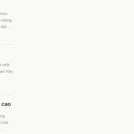
rver,
à bảng
kết ...
a một
bạn hãy
 cao
ăng
 bài
..