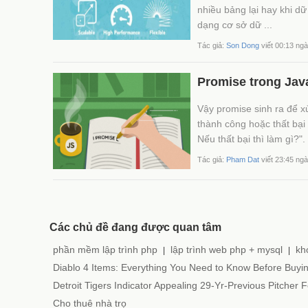
nhiều bảng lại hay khi d
dạng cơ sở dữ ...
Tác giả:
Son Dong
viết 00:13 ng
Promise trong Jav
Vậy promise sinh ra để x
thành công hoặc thất bại 
Nếu thất bại thì làm gì?".
Tác giả:
Pham Dat
viết 23:45 ng
Các chủ đề đang được quan tâm
phần mềm lập trình php
lập trình web php + mysql
kh
|
|
Diablo 4 Items: Everything You Need to Know Before Buyi
Detroit Tigers Indicator Appealing 29-Yr-Previous Pitcher 
Cho thuê nhà trọ