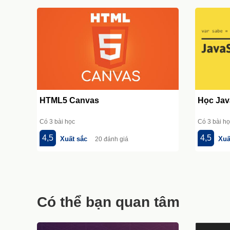
HTML5 Canvas
Học Jav
Có 3 bài học
Có 3 bài h
4,5
4,5
Xuất sắc
Xuấ
20 đánh giá
Có thể bạn quan tâm