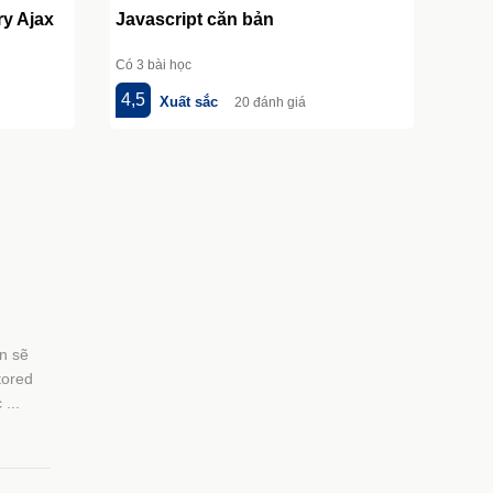
ry Ajax
Javascript căn bản
Có 3 bài học
4,5
Xuất sắc
20 đánh giá
n sẽ
tored
...