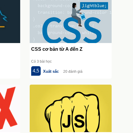
CSS cơ bản từ A đến Z
Có 3 bài học
4,5
Xuất sắc
20 đánh giá