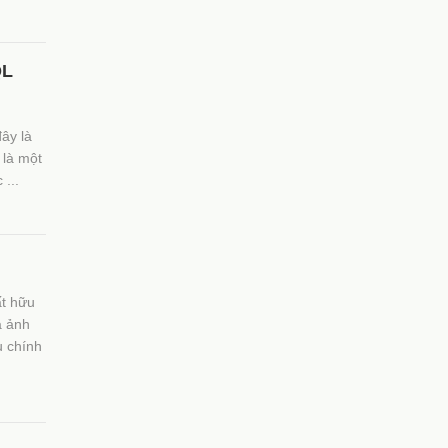
QL
ây là
 là một
 ...
ất hữu
à ảnh
u chính