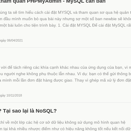
 tham quan PHPMyAdmin - MySQL căn bản
húng ta sẽ tìm hiểu cách cài đặt MYSQL và tham quan sơ qua hệ quản t
n đầu mình muốn bỏ qua bài này nhưng sợ một số ban newbie sẽ khô
ột bài luôn cho tiện trình bày. 1. Cài đặt MYSQL Để cài đặt MySQL rấ
 ngày 06/04/2021
l
t vời để tách riêng các khía cạnh khác nhau của ứng dụng của bạn, vì 
iều người nghe không phụ thuộc lẫn nhau. Ví dụ: bạn có thể gửi thông 
a mình mỗi lần đơn đặt hàng được giao. Thay vì ghép mã xử lý đơn đặ
ngày 10/11/2018
 Tại sao lại là NoSQL?
hỉ về một lớp các hệ cơ sở dữ liệu không sử dụng mô hình quan hệ
tại khá nhiều nhược điểm như có hiệu năng không tốt nếu kết nối dữ 