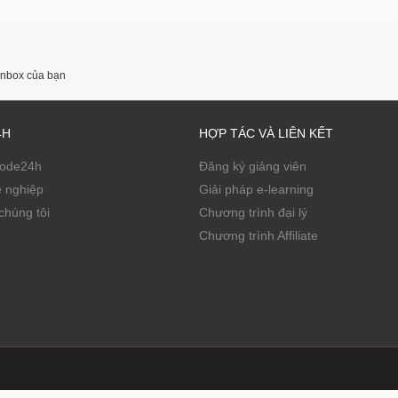
 inbox của bạn
4H
HỢP TÁC VÀ LIÊN KẾT
Code24h
Đăng ký giảng viên
ề nghiệp
Giải pháp e-learning
chúng tôi
Chương trình đại lý
Chương trình Affiliate