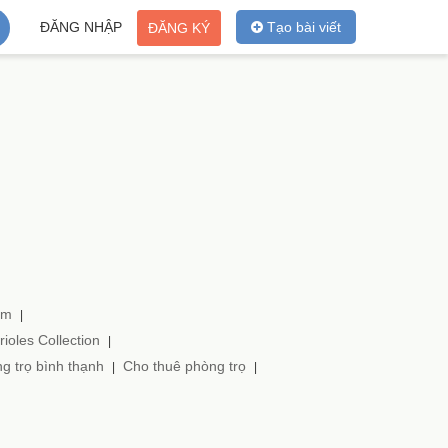
ĐĂNG NHẬP
Tạo bài viết
ĐĂNG KÝ
am
|
ioles Collection
|
g trọ bình thạnh
Cho thuê phòng trọ
|
|