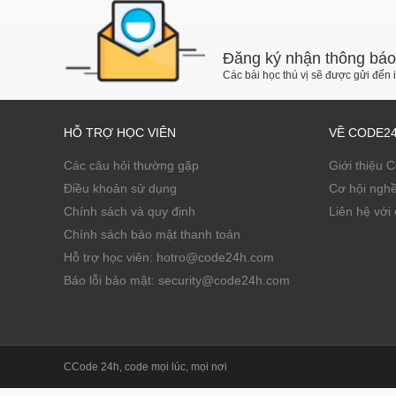
Đăng ký nhận thông báo
Các bài học thú vị sẽ được gửi đến
HỖ TRỢ HỌC VIÊN
VỀ CODE2
Các câu hỏi thường gặp
Giới thiệu 
Điều khoản sử dụng
Cơ hội ngh
Chính sách và quy định
Liên hệ với 
Chính sách bảo mật thanh toán
Hỗ trợ học viên: hotro@code24h.com
Báo lỗi bảo mật: security@code24h.com
CCode 24h, code mọi lúc, mọi nơi