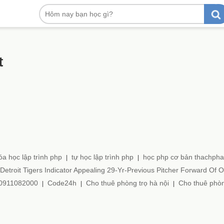
t
óa học lập trình php
tự học lập trình php
học php cơ bản thachph
|
|
Detroit Tigers Indicator Appealing 29-Yr-Previous Pitcher Forward Of Or
h 0911082000
Code24h
Cho thuê phòng trọ hà nội
Cho thuê phòn
|
|
|