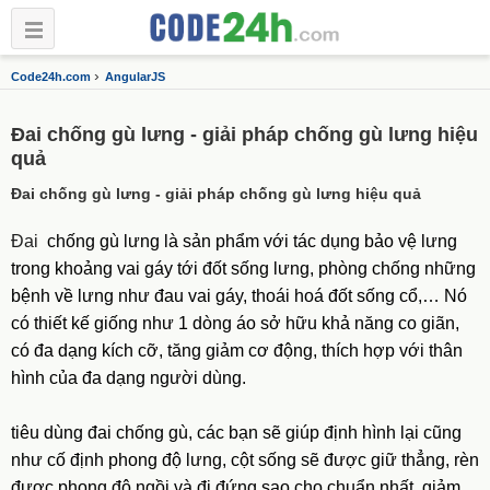
›
Code24h.com
AngularJS
Đai chống gù lưng - giải pháp chống gù lưng hiệu
quả
Đai chống gù lưng - giải pháp chống gù lưng hiệu quả
Đai
chống gù lưng là sản phẩm với tác dụng bảo vệ lưng
trong khoảng vai gáy tới đốt sống lưng, phòng chống những
bệnh về lưng như đau vai gáy, thoái hoá đốt sống cổ,… Nó
có thiết kế giống như 1 dòng áo sở hữu khả năng co giãn,
có đa dạng kích cỡ, tăng giảm cơ động, thích hợp với thân
hình của đa dạng người dùng.
tiêu dùng đai chống gù, các bạn sẽ giúp định hình lại cũng
như cố định phong độ lưng, cột sống sẽ được giữ thẳng, rèn
được phong độ ngồi và đi đứng sao cho chuẩn nhất, giảm