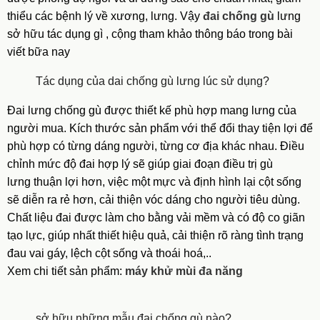
thiểu các bệnh lý về xương, lưng. Vậy
đai chống gù
lưng
sở hữu tác dụng gì , cộng tham khảo thông báo trong bài
viết bữa nay
Tác dụng của dai chống gù lưng lúc sử dụng?
Đai lưng chống gù được thiết kế phù hợp mang lưng của
người mua. Kích thước sản phẩm với thể đổi thay tiện lợi để
phù hợp có từng dáng người, từng cơ địa khác nhau. Điều
chỉnh mức độ đai hợp lý sẽ giúp giai đoạn điều
trị gù
lưng
thuận lợi hơn, việc một mực và định hình lại cột sống
sẽ diễn ra rẻ hơn, cải thiện vóc dáng cho người tiêu dùng.
Chất liệu đai được làm cho bằng vải mềm và có độ co giãn
tạo lực, giúp nhất thiết hiệu quả, cải thiện rõ ràng tình trạng
đau vai gáy, lệch cột sống và thoái hoá,..
Xem chi tiết sản phẩm:
máy khử mùi đa năng
sở hữu những mẫu đai chống gù nào?