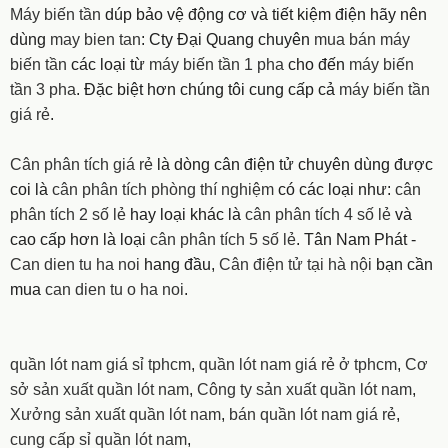
Máy biến tần
dúp bảo vệ động cơ và tiết kiệm điện hãy nên
dùng
may bien tan
: Cty Đại Quang chuyên
mua bán máy
biến tần
các loại từ
máy biến tần 1 pha
cho đến
máy biến
tần 3 pha
. Đặc biệt hơn chúng tôi cung cấp cả
máy biến tần
giá rẻ
.
Cân phân tích giá rẻ
là dòng cân điện tử chuyên dùng được
coi là
cân phân tích phòng thí nghiệm
có các loại như:
cân
phân tích 2 số lẻ
hay loại khác là
cân phân tích 4 số lẻ
và
cao cấp hơn là loại
cân phân tích 5 số lẻ
. Tân Nam Phát -
Can dien tu ha noi
hang đầu,
Cân điện tử tại hà nội
bạn cần
mua
can dien tu o ha noi
.
quần lót nam giá sỉ tphcm
,
quần lót nam giá rẻ ở tphcm
,
Cơ
sở sản xuất quần lót nam
,
Công ty sản xuất quần lót nam
,
Xưởng sản xuất quần lót nam
,
bán quần lót nam giá rẻ
,
cung cấp sỉ quần lót nam
,