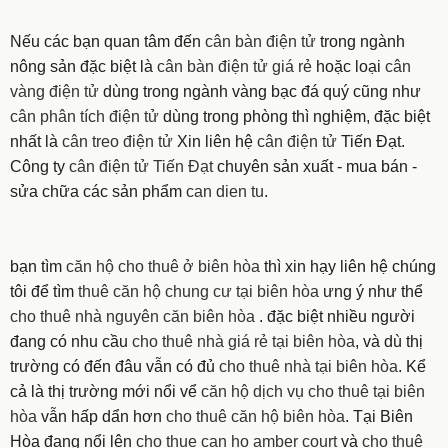
Nếu các bạn quan tâm đến
cân bàn điện tử
trong ngành
nông sản đặc biệt là
cân bàn điện tử giá rẻ
hoặc loại
cân
vàng điện tử
dùng trong ngành vàng bạc đá quý cũng như
cân phân tích điện tử
dùng trong phòng thì nghiệm, đặc biệt
nhất là
cân treo điện tử
Xin liên hệ
cân điện tử
Tiến Đạt.
Công ty
cân điện tử Tiến Đạt
chuyên sản xuất - mua bán -
sửa chữa các sản phẩm
can dien tu
.
bạn tìm
căn hộ cho thuê ở biên hòa
thì xin hạy liên hệ chúng
tôi để tìm
thuê căn hộ chung cư tại biên hòa
ưng ý như thể
cho thuê nhà nguyên căn biên hòa
. đặc biệt nhiều người
đang có nhu cầu
cho thuê nhà giá rẻ tại biên hòa
, và dù thị
trường có đến đâu vẫn có đủ
cho thuê nhà tại biên hòa
. Kể
cả là thị trường mới nổi vể
căn hộ dịch vụ cho thuê tại biên
hòa
vẫn hấp dẩn hơn
cho thuê căn hộ biên hòa
. Tại Biên
Hòa đang nổi lên
cho thue can ho amber court
và
cho thuê