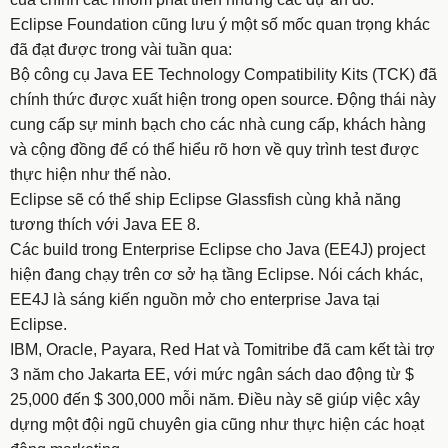
Eclipse Foundation cũng lưu ý một số mốc quan trọng khác
đã đạt được trong vài tuần qua:
Bộ công cụ Java EE Technology Compatibility Kits (TCK) đã
chính thức được xuất hiện trong open source. Động thái này
cung cấp sự minh bạch cho các nhà cung cấp, khách hàng
và cộng đồng để có thể hiểu rõ hơn về quy trình test được
thực hiện như thế nào.
Eclipse sẽ có thể ship Eclipse Glassfish cùng khả năng
tương thích với
Java EE 8
.
Các build trong
Enterprise Eclipse
cho Java (EE4J) project
hiện đang chạy trên cơ sở hạ tầng Eclipse. Nói cách khác,
EE4J là sáng kiến ​​nguồn mở cho enterprise Java tại
Eclipse.
IBM, Oracle, Payara, Red Hat và Tomitribe đã cam kết tài trợ
3 năm cho Jakarta EE, với mức ngân sách dao động từ $
25,000 đến $ 300,000 mỗi năm. Điều này sẽ giúp việc xây
dựng một đội ngũ chuyên gia cũng như thực hiện các hoạt