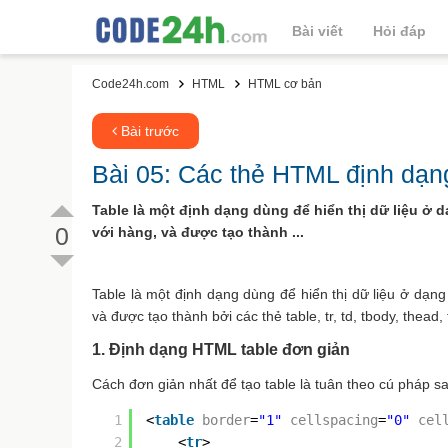
Bài viết
Hỏi đáp
Code24h.com
HTML
HTML cơ bản
Bài trước
Bài 05: Các thẻ HTML định dạn
Table là một định dạng dùng để hiển thị dữ liệu ở 
0
với hàng, và được tạo thành ...
Table là một định dạng dùng để hiển thị dữ liệu ở dạng
và được tạo thành bởi các thẻ table, tr, td, tbody, thead, 
1. Định dạng HTML table đơn giản
Cách đơn giản nhất để tạo table là tuân theo cú pháp
1
<
table
border
=
"1"
cellspacing
=
"0"
cel
2
<
tr
>