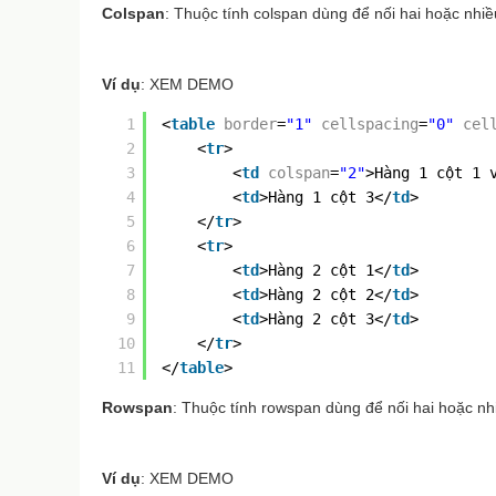
Colspan
: Thuộc tính colspan dùng để nối hai hoặc nhiều
Ví dụ
: XEM DEMO
1
<
table
border
=
"1"
cellspacing
=
"0"
cel
2
<
tr
>
3
<
td
colspan
=
"2"
>Hàng 1 cột 1 
4
<
td
>Hàng 1 cột 3</
td
>
5
</
tr
>
6
<
tr
>
7
<
td
>Hàng 2 cột 1</
td
>
8
<
td
>Hàng 2 cột 2</
td
>
9
<
td
>Hàng 2 cột 3</
td
>
10
</
tr
>
11
</
table
>
Rowspan
: Thuộc tính rowspan dùng để nối hai hoặc nhi
Ví dụ
: XEM DEMO