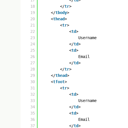
17
</
td
>
18
</
tr
>
19
</
tbody
>
20
<
thead
>
21
<
tr
>
22
<
td
>
23
Username
24
</
td
>
25
<
td
>
26
Email
27
</
td
>
28
</
tr
>
29
</
thead
>
30
<
tfoot
>
31
<
tr
>
32
<
td
>
33
Username
34
</
td
>
35
<
td
>
36
Email
37
</
td
>