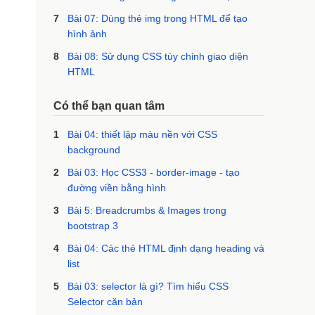
7
Bài 07: Dùng thẻ img trong HTML để tạo
hình ảnh
8
Bài 08: Sử dụng CSS tùy chỉnh giao diện
HTML
Có thể bạn quan tâm
1
Bài 04: thiết lập màu nền với CSS
background
2
Bài 03: Học CSS3 - border-image - tạo
đường viền bằng hình
3
Bài 5: Breadcrumbs & Images trong
bootstrap 3
4
Bài 04: Các thẻ HTML định dạng heading và
list
5
Bài 03: selector là gì? Tìm hiểu CSS
Selector căn bản