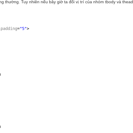
g thường. Tuy nhiên nếu bây giờ ta đổi vị trí của nhóm tbody và thea
lpadding
=
"5"
>
m
m