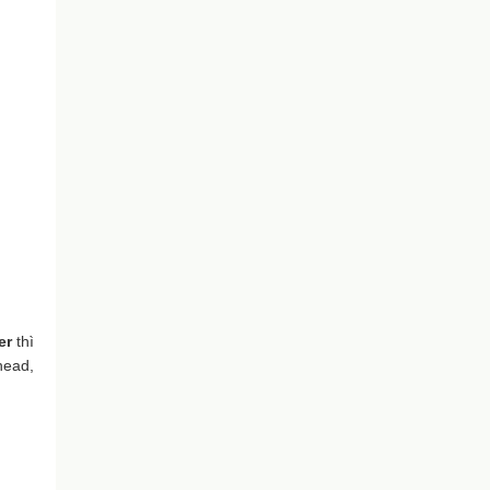
er
thì
head,