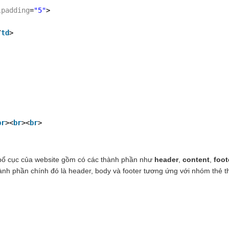
lpadding
=
"5"
>
/
td
>
br
><
br
><
br
>
ề bổ cục của website gồm có các thành phần như
header
,
content
,
foot
thành phần chính đó là header, body và footer tương ứng với nhóm thẻ t