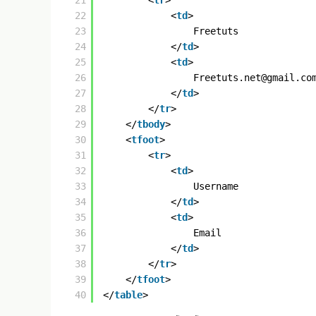
21
<
tr
>
22
<
td
>
23
Freetuts
24
</
td
>
25
<
td
>
26
Freetuts.net@gmail.co
27
</
td
>
28
</
tr
>
29
</
tbody
>
30
<
tfoot
>
31
<
tr
>
32
<
td
>
33
Username
34
</
td
>
35
<
td
>
36
Email
37
</
td
>
38
</
tr
>
39
</
tfoot
>
40
</
table
>