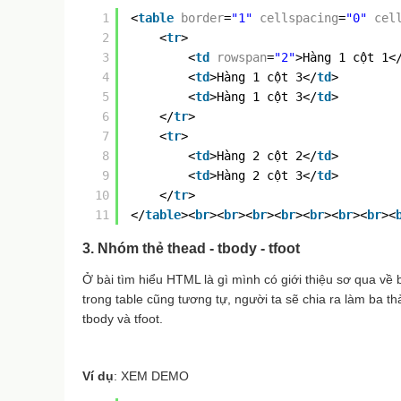
1
<
table
border
=
"1"
cellspacing
=
"0"
cel
2
<
tr
>
3
<
td
rowspan
=
"2"
>Hàng 1 cột 1<
4
<
td
>Hàng 1 cột 3</
td
>
5
<
td
>Hàng 1 cột 3</
td
>
6
</
tr
>
7
<
tr
>
8
<
td
>Hàng 2 cột 2</
td
>
9
<
td
>Hàng 2 cột 3</
td
>
10
</
tr
>
11
</
table
><
br
><
br
><
br
><
br
><
br
><
br
><
br
><
3. Nhóm thẻ thead - tbody - tfoot
Ở bài tìm hiểu HTML là gì mình có giới thiệu sơ qua v
trong table cũng tương tự, người ta sẽ chia ra làm ba 
tbody và tfoot.
Ví dụ
: XEM DEMO