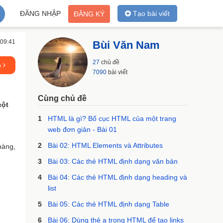
ĐĂNG NHẬP
Tạo bài viết
ĐĂNG KÝ
 09:41
Bùi Văn Nam
27
chủ đề
p
7090
bài viết
Cùng chủ đề
cột
1
HTML là gì? Bố cục HTML của một trang
web đơn giản - Bài 01
2
Bài 02: HTML Elements và Attributes
hàng,
3
Bài 03: Các thẻ HTML định dạng văn bản
4
Bài 04: Các thẻ HTML định dạng heading và
list
5
Bài 05: Các thẻ HTML định dạng Table
6
Bài 06: Dùng thẻ a trong HTML để tạo links