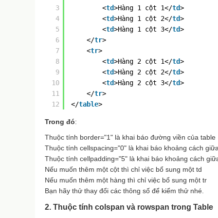
3
<
td
>Hàng 1 cột 1</
td
>
4
<
td
>Hàng 1 cột 2</
td
>
5
<
td
>Hàng 1 cột 3</
td
>
6
</
tr
>
7
<
tr
>
8
<
td
>Hàng 2 cột 1</
td
>
9
<
td
>Hàng 2 cột 2</
td
>
10
<
td
>Hàng 2 cột 3</
td
>
11
</
tr
>
12
</
table
>
Trong đó
:
Thuộc tính border="1" là khai báo đường viền của table
Thuộc tính cellspacing="0" là khai báo khoảng cách giữ
Thuộc tính cellpadding="5" là khai báo khoảng cách giữ
Nếu muốn thêm một cột thì chỉ việc bổ sung một td
Nếu muốn thêm một hàng thì chỉ việc bổ sung một tr
Bạn hãy thử thay đổi các thông số để kiểm thử nhé.
2. Thuộc tính colspan và rowspan trong Table