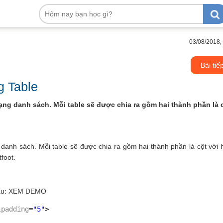
03/08/2018,
Bài tiế
g Table
dạng danh sách. Mỗi table sẽ được chia ra gồm hai thành phần là 
 danh sách. Mỗi table sẽ được chia ra gồm hai thành phần là cột với 
tfoot.
 sau: XEM DEMO
lpadding
=
"5"
>