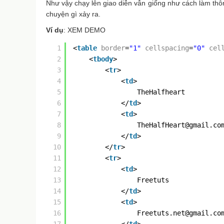
Như vậy chạy lên giao diễn vẫn giống như cách làm thôn
chuyện gì xảy ra.
Ví dụ
: XEM DEMO
1
<
table
border
=
"1"
cellspacing
=
"0"
cel
2
<
tbody
>
3
<
tr
>
4
<
td
>
5
TheHalfheart
6
</
td
>
7
<
td
>
8
TheHalfHeart@gmail.co
9
</
td
>
10
</
tr
>
11
<
tr
>
12
<
td
>
13
Freetuts
14
</
td
>
15
<
td
>
16
Freetuts.net@gmail.co