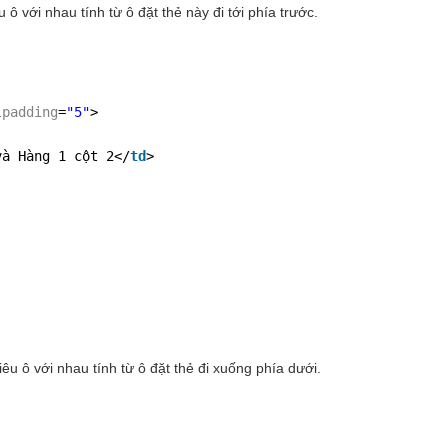
 ô với nhau tính từ ô đặt thẻ này đi tới phía trước.
lpadding
=
"5"
>
và Hàng 1 cột 2</
td
>
êu ô với nhau tính từ ô đặt thẻ đi xuống phía dưới.