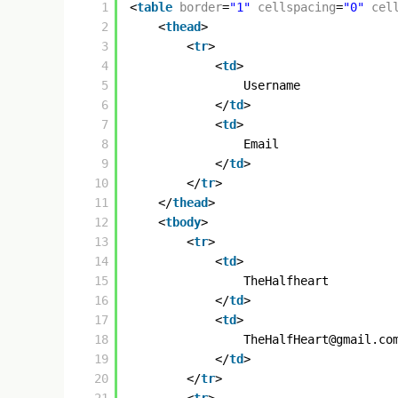
1
<
table
border
=
"1"
cellspacing
=
"0"
cel
2
<
thead
>
3
<
tr
>
4
<
td
>
5
Username
6
</
td
>
7
<
td
>
8
Email
9
</
td
>
10
</
tr
>
11
</
thead
>
12
<
tbody
>
13
<
tr
>
14
<
td
>
15
TheHalfheart
16
</
td
>
17
<
td
>
18
TheHalfHeart@gmail.co
19
</
td
>
20
</
tr
>