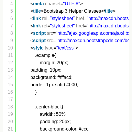
4
<
meta
charset
=
"UTF-8"
>
5
<
title
>Bootstrap 3 Helper Classes</
title
>
6
<
link
rel
=
"stylesheet"
href
=
"
http://maxcdn.bootst
7
<
link
rel
=
"stylesheet"
href
=
"
http://maxcdn.bootst
8
<
script
src
=
"
http://ajax.googleapis.com/ajax/libs/
9
<
script
src
=
"
http://maxcdn.bootstrapcdn.com/boot
10
<
style
type
=
"text/css"
>
11
.example{
12
margin: 20px;
13
padding: 10px;
14
background: #fffacd;
15
border: 1px solid #000;
16
}
17
18
.center-block{
19
awidth: 50%;
20
padding: 20px;
21
background-color: #ccc;