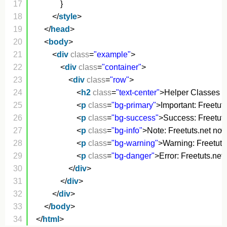
17
}
18
</
style
>
19
</
head
>
20
<
body
>
21
<
div
class
=
"example"
>
22
<
div
class
=
"container"
>
23
<
div
class
=
"row"
>
24
<
h2
class
=
"text-center"
>Helper Classes -
25
<
p
class
=
"bg-primary"
>Important: Freetuts
26
<
p
class
=
"bg-success"
>Success: Freetuts.
27
<
p
class
=
"bg-info"
>Note: Freetuts.net nơi 
28
<
p
class
=
"bg-warning"
>Warning: Freetuts.
29
<
p
class
=
"bg-danger"
>Error: Freetuts.net
30
</
div
>
31
</
div
>
32
</
div
>
33
</
body
>
34
</
html
>