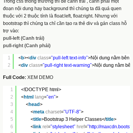
Trong css thông thường thì để canh trái , canh phải một
đoạn nội dung hay background thì chúng ta đã quá quen
thuộc với 2 thuộc tính là float:left, float:right. Nhưng với
bootstrap thì chúng ta chỉ cần tạo ra thẻ div và gán class hỗ
trợ vào:
pull-left (Canh trái)
pull-right (Canh phải)
1
<
b
><
div
class
=
"pull-left text-info"
>Nội dung nằm bên tr
2
<
div
class
=
"pull-right text-warning"
>Nội dung nằm bên
Full Code:
XEM DEMO
1
<!DOCTYPE html>
2
<
html
lang
=
"en"
>
3
<
head
>
4
<
meta
charset
=
"UTF-8"
>
5
<
title
>Bootstrap 3 Helper Classes</
title
>
6
<
link
rel
=
"stylesheet"
href
=
"
http://maxcdn.bootst