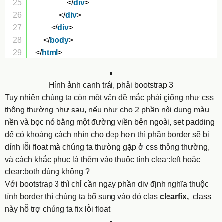
25
</
div
>
26
</
div
>
27
</
div
>
28
</
body
>
29
</
html
>
Hình ảnh canh trái, phải bootstrap 3
Tuy nhiên chúng ta còn một vấn đề mắc phải giống như css
thông thường như sau, nếu như cho 2 phần nội dung màu
nền và bọc nó bằng một đường viền bên ngoài, set padding
để có khoảng cách nhìn cho đẹp hơn thì phần border sẽ bị
dính lỗi float mà chúng ta thường gặp ở css thông thường,
và cách khắc phục là thêm vào thuộc tính clear:left hoặc
clear:both đúng không ?
Với bootstrap 3 thì chỉ cần ngay phần div định nghĩa thuộc
tính border thì chúng ta bổ sung vào đó clas
clearfix,
class
này hỗ trợ chúng ta fix lỗi float.