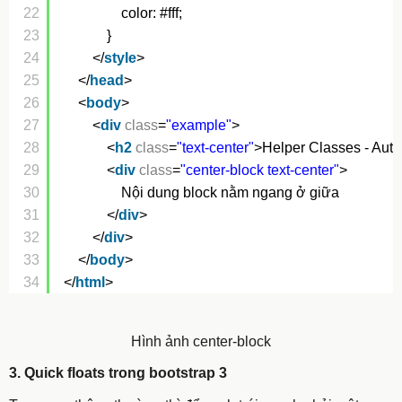
22
color: #fff;
23
}
24
</
style
>
25
</
head
>
26
<
body
>
27
<
div
class
=
"example"
>
28
<
h2
class
=
"text-center"
>Helper Classes - Auth
29
<
div
class
=
"center-block text-center"
>
30
Nội dung block nằm ngang ở giữa
31
</
div
>
32
</
div
>
33
</
body
>
34
</
html
>
Hình ảnh center-block
3. Quick floats trong bootstrap 3