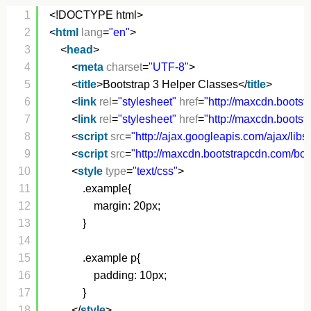
1
<!DOCTYPE html>
2
<
html
lang
=
"en"
>
3
<
head
>
4
<
meta
charset
=
"UTF-8"
>
5
<
title
>Bootstrap 3 Helper Classes</
title
>
6
<
link
rel
=
"stylesheet"
href
=
"
http://maxcdn.bootst
7
<
link
rel
=
"stylesheet"
href
=
"
http://maxcdn.bootst
8
<
script
src
=
"
http://ajax.googleapis.com/ajax/libs/
9
<
script
src
=
"
http://maxcdn.bootstrapcdn.com/boot
10
<
style
type
=
"text/css"
>
11
.example{
12
margin: 20px;
13
}
14
15
.example p{
16
padding: 10px;
17
}
18
</
style
>