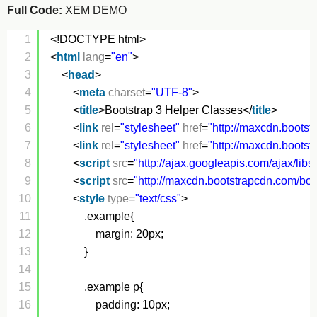
Full Code:
XEM DEMO
1
<!DOCTYPE html>
2
<
html
lang
=
"en"
>
3
<
head
>
4
<
meta
charset
=
"UTF-8"
>
5
<
title
>Bootstrap 3 Helper Classes</
title
>
6
<
link
rel
=
"stylesheet"
href
=
"
http://maxcdn.bootst
7
<
link
rel
=
"stylesheet"
href
=
"
http://maxcdn.bootst
8
<
script
src
=
"
http://ajax.googleapis.com/ajax/libs/
9
<
script
src
=
"
http://maxcdn.bootstrapcdn.com/boot
10
<
style
type
=
"text/css"
>
11
.example{
12
margin: 20px;
13
}
14
15
.example p{
16
padding: 10px;