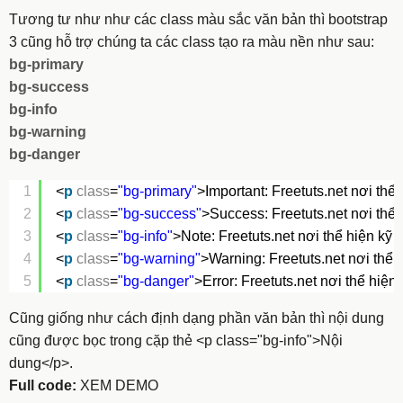
Tương tư như như các class màu sắc văn bản thì bootstrap
3 cũng hỗ trợ chúng ta các class tạo ra màu nền như sau:
bg-primary
bg-success
bg-info
bg-warning
bg-danger
1
<
p
class
=
"bg-primary"
>Important: Freetuts.net nơi thể 
2
<
p
class
=
"bg-success"
>Success: Freetuts.net nơi thể 
3
<
p
class
=
"bg-info"
>Note: Freetuts.net nơi thể hiện kỹ 
4
<
p
class
=
"bg-warning"
>Warning: Freetuts.net nơi thể h
5
<
p
class
=
"bg-danger"
>Error: Freetuts.net nơi thể hiện
Cũng giống như cách định dạng phần văn bản thì nội dung
cũng được bọc trong cặp thẻ
<p class="bg-info">Nội
dung</p>
.
Full code:
XEM DEMO