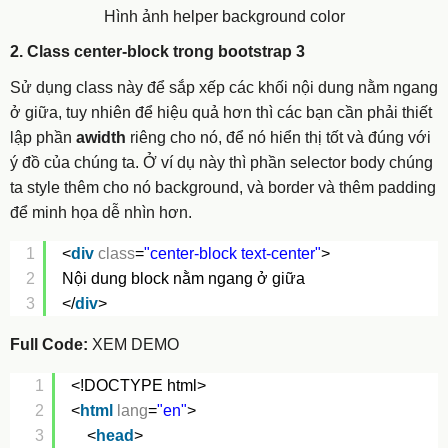
Hình ảnh helper background color
2. Class center-block trong bootstrap 3
Sử dụng class này để sắp xếp các khối nội dung nằm ngang
ở giữa, tuy nhiên để hiệu quả hơn thì các bạn cần phải thiết
lập phần
awidth
riêng cho nó, để nó hiển thị tốt và đúng với
ý đồ của chúng ta. Ở ví dụ này thì phần selector body chúng
ta style thêm cho nó background, và border và thêm padding
để minh họa dễ nhìn hơn.
1
<
div
class
=
"center-block text-center"
>
2
Nội dung block nằm ngang ở giữa
3
</
div
>
Full Code:
XEM DEMO
1
<!DOCTYPE html>
2
<
html
lang
=
"en"
>
3
<
head
>