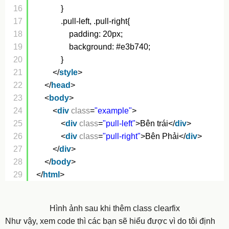
16
}
17
.pull-left, .pull-right{
18
padding: 20px;
19
background: #e3b740;
20
}
21
</
style
>
22
</
head
> 
23
<
body
>
24
<
div
class
=
"example"
>
25
<
div
class
=
"pull-left"
>Bên trái</
div
>
26
<
div
class
=
"pull-right"
>Bên Phải</
div
>
27
</
div
>
28
</
body
>
29
</
html
>                                       
Hình ảnh sau khi thêm class clearfix
Như vậy, xem code thì các bạn sẽ hiểu được vì do tôi định