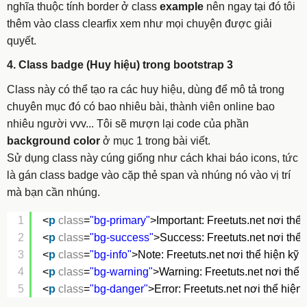
nghĩa thuộc tính border ở class
example
nên ngay tại đó tôi
thêm vào class clearfix xem như mọi chuyện được giải
quyết.
4. Class badge (Huy hiệu) trong bootstrap 3
Class này có thể tạo ra các huy hiệu, dùng để mô tả trong
chuyên mục đó có bao nhiêu bài, thành viên online bao
nhiêu người vvv... Tôi sẽ mượn lại code của phần
background color
ở mục 1 trong bài viết.
Sử dụng class này cúng giống như cách khai báo icons, tức
là gán class badge vào cặp thẻ span và nhúng nó vào vị trí
mà bạn cần nhúng.
1
<
p
class
=
"bg-primary"
>Important: Freetuts.net nơi thể 
2
<
p
class
=
"bg-success"
>Success: Freetuts.net nơi thể 
3
<
p
class
=
"bg-info"
>Note: Freetuts.net nơi thể hiện kỹ 
4
<
p
class
=
"bg-warning"
>Warning: Freetuts.net nơi thể h
5
<
p
class
=
"bg-danger"
>Error: Freetuts.net nơi thể hiện