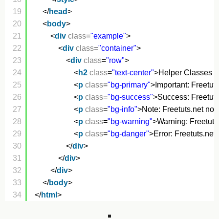
19
</
head
>
20
<
body
>
21
<
div
class
=
"example"
>
22
<
div
class
=
"container"
>
23
<
div
class
=
"row"
>
24
<
h2
class
=
"text-center"
>Helper Classes -
25
<
p
class
=
"bg-primary"
>Important: Freetuts
26
<
p
class
=
"bg-success"
>Success: Freetuts.
27
<
p
class
=
"bg-info"
>Note: Freetuts.net nơi 
28
<
p
class
=
"bg-warning"
>Warning: Freetuts.
29
<
p
class
=
"bg-danger"
>Error: Freetuts.net
30
</
div
>
31
</
div
>
32
</
div
>
33
</
body
>
34
</
html
>