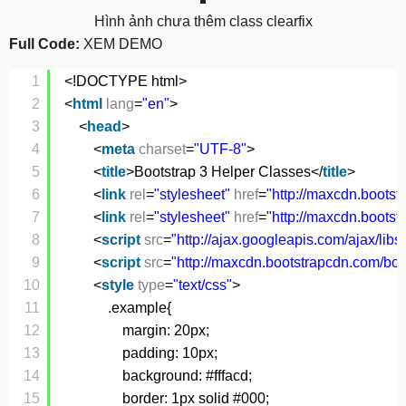
Hình ảnh chưa thêm class clearfix
Full Code:
XEM DEMO
1
<!DOCTYPE html>
2
<
html
lang
=
"en"
>
3
<
head
>
4
<
meta
charset
=
"UTF-8"
>
5
<
title
>Bootstrap 3 Helper Classes</
title
>
6
<
link
rel
=
"stylesheet"
href
=
"
http://maxcdn.bootst
7
<
link
rel
=
"stylesheet"
href
=
"
http://maxcdn.bootst
8
<
script
src
=
"
http://ajax.googleapis.com/ajax/libs/
9
<
script
src
=
"
http://maxcdn.bootstrapcdn.com/boot
10
<
style
type
=
"text/css"
>
11
.example{
12
margin: 20px;
13
padding: 10px;
14
background: #fffacd;
15
border: 1px solid #000;