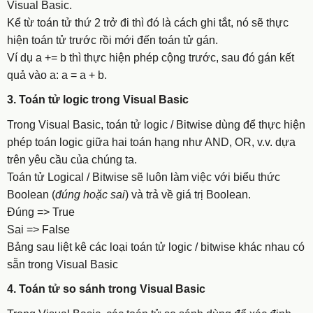
Visual Basic.
Kể từ toán tử thứ 2 trở đi thì đó là cách ghi tắt, nó sẽ thực
hiện toán tử trước rồi mới đến toán tử gán.
Ví dụ
a += b
thì thực hiện phép cộng trước, sau đó gán kết
quả vào a:
a = a + b
.
3. Toán tử logic trong Visual Basic
Trong Visual Basic, toán tử logic / Bitwise dùng để thực hiện
phép toán logic giữa hai toán hạng như AND, OR, v.v. dựa
trên yêu cầu của chúng ta.
Toán tử Logical / Bitwise sẽ luôn làm việc với biểu thức
Boolean (
đúng hoặc sai
) và trả về giá trị Boolean.
Đúng => True
Sai => False
Bảng sau liệt kê các loại toán tử logic / bitwise khác nhau có
sẵn trong Visual Basic
4. Toán tử so sánh trong Visual Basic