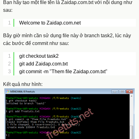
Bạn hãy tạo một file tên là
Zaidap.com.txt
với nội dung như
sau:
1
Welcome to Zaidap.com.net
Bây giờ mình cần sử dụng file này ở branch task2, lúc này
các bước để commit như sau:
1
git checkout task2
2
git add Zaidap.com.txt
3
git commit -m "Them file Zaidap.com.txt"
Kết quả như hình: