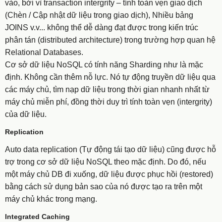
vào, bởi vì transaction intergrity – tính toàn vẹn giao dịch
(Chèn / Cập nhật dữ liệu trong giao dịch), Nhiều bảng
JOINS v.v... không thể dễ dàng đạt được trong kiến trúc
phân tán (distributed architecture) trong trường hợp quan hệ
Relational Databases.
Cơ sở dữ liệu NoSQL có tính năng Sharding như là mặc
định. Không cần thêm nỗ lực. Nó tự động truyền dữ liệu qua
các máy chủ, tìm nạp dữ liệu trong thời gian nhanh nhất từ
máy chủ miễn phí, đồng thời duy trì tính toàn vẹn (intergrity)
của dữ liệu.
​​​​​​​Replication
Auto data replication (Tự động tái tạo dữ liệu) cũng được hỗ
trợ trong cơ sở dữ liệu NoSQL theo mặc định. Do đó, nếu
một máy chủ DB đi xuống, dữ liệu được phục hồi (restored)
bằng cách sử dụng bản sao của nó được tạo ra trên một
máy chủ khác trong mạng.
​​​​​​​Integrated Caching