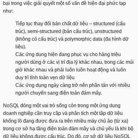
bại trong việc giải quyết một số vấn đề hiện đại phức tạp
như:
Tiếp tục thay đổi bản chất dữ liệu – structured (cấu
trúc), semi-structured (bán cấu trúc), unstructured
(không có cấu trúc) và polymorphic data (đa hình dữ
liệu).
Các ứng dụng hiện đang phục vụ cho hàng triệu
người dùng ở các vị trí địa lý khác nhau, trong các múi
giờ khác nhau và phải luôn luôn hoạt động và luôn
duy trì tính toàn vẹn dữ liệu
Các ứng dụng ngày càng trở nên phân tán với nhiều
người chuyển sang điện toán đám mây.
NoSQL đóng một vai trò sống còn trong một ứng dụng
doanh nghiệp cần truy cập và phân tích một tập dữ liệu
khổng lồ đang được đưa ra trên nhiều máy chủ ảo (từ xa)
trong cơ sở hạ tầng điện toán đám mây và chủ yếu là khi bộ
dữ liệu không được cấu trúc. Do đó, cơ sở dữ liệu NoSQL