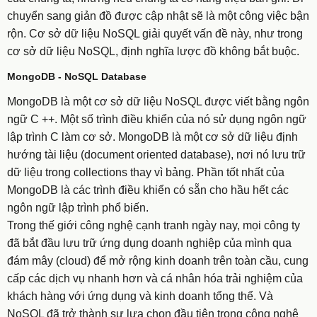
chuyển sang giản đồ được cập nhật sẽ là một công việc bận
rộn. Cơ sở dữ liệu NoSQL giải quyết vấn đề này, như trong
cơ sở dữ liệu NoSQL, định nghĩa lược đồ không bắt buộc.
MongoDB - NoSQL Database
MongoDB là một cơ sở dữ liệu NoSQL được viết bằng ngôn
ngữ C ++. Một số trình điều khiển của nó sử dụng ngôn ngữ
lập trình C làm cơ sở. MongoDB là một cơ sở dữ liệu định
hướng tài liệu (document oriented database), nơi nó lưu trữ
dữ liệu trong collections thay vì bảng. Phần tốt nhất của
MongoDB là các trình điều khiển có sẵn cho hầu hết các
ngôn ngữ lập trình phổ biến.
Trong thế giới công nghệ cạnh tranh ngày nay, mọi công ty
đã bắt đầu lưu trữ ứng dụng doanh nghiệp của mình qua
đám mây (cloud) để mở rộng kinh doanh trên toàn cầu, cung
cấp các dịch vụ nhanh hơn và cá nhân hóa trải nghiệm của
khách hàng với ứng dụng và kinh doanh tổng thể. Và
NoSQL đã trở thành sự lựa chọn đầu tiên trong công nghệ