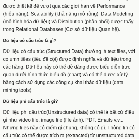
được thiết kế để vượt qua các giới hạn về Performance
(hiệu năng), Scalability (khả năng mở rộng), Data Modeling
(mô hình hóa dữ liệu) và Distribution (phân phối) được thấy
trong Relational Databases (Cơ sở dữ liệu Quan hệ).
Dữ liệu có cấu trúc là gì?
Dữ liệu có cấu trúc (Structured Data) thường là text files, với
column titles (tiêu đề cột) được định nghĩa và dữ liệu trong
các hàng. Dữ liệu này có thể dễ dàng được biểu diễn trực
quan dưới hình thức biểu đồ (chart) và có thể được xử lý
bằng cách sử dụng các công cụ khai thác dữ liệu (data
mining tools).
Dữ liệu phi cấu trúc là gì?
Dữ liệu phi cấu trúc(Unstructured data) có thể là bất cứ điều
gì như video file, image file (file ảnh), PDF, Emails v.v...
Những files này có điểm gì chung, không có gì. Thông tin có
cấu trúc có thể được trích ra (extracted) từ unstructured data