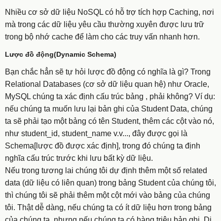
Nhiều cơ sở dữ liệu NoSQL có hỗ trợ tích hợp Caching, nơi
mà trong các dữ liệu yêu cầu thường xuyên được lưu trữ
trong bộ nhớ cache để làm cho các truy vấn nhanh hơn.
Lược đồ động(Dynamic Schema)
Bạn chắc hẳn sẽ tự hỏi lược đồ động có nghĩa là gì? Trong
Relational Databases (cơ sở dữ liệu quan hệ) như Oracle,
MySQL chúng ta xác định cấu trúc bảng , phải không? Ví dụ:
nếu chúng ta muốn lưu lại bản ghi của Student Data, chúng
ta sẽ phải tạo một bảng có tên Student, thêm các cột vào nó,
như student_id, student_name v.v..., đây được gọi là
Schema[lược đồ được xác định], trong đó chúng ta định
nghĩa cấu trúc trước khi lưu bất kỳ dữ liệu.
Nếu trong tương lai chúng tôi dự định thêm một số related
data (dữ liệu có liên quan) trong bảng Student của chúng tôi,
thì chúng tôi sẽ phải thêm một cột mới vào bảng của chúng
tôi. Thật dễ dàng, nếu chúng ta có ít dữ liệu hơn trong bảng
của chúng ta, nhưng nếu chúng ta có hàng triệu bản ghi. Di