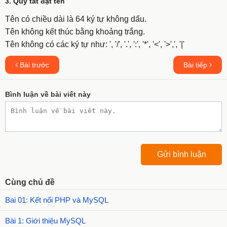
3. Quy tắt đặt tên
Tên có chiều dài là 64 ký tự không dấu.
Tên không kết thúc bằng khoảng trắng.
Tên không có các ký tự như: ', '/', '.', ':', '*', '<', '>',', '|'
Bài trước
Bài tiếp
Bình luận về bài viết này
Cùng chủ đề
Bai 01: Kết nối PHP và MySQL
Bài 1: Giới thiệu MySQL