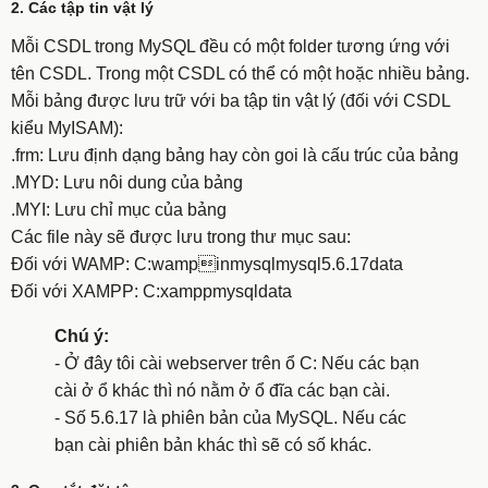
2. Các tập tin vật lý
Mỗi CSDL trong MySQL đều có một folder tương ứng với
tên CSDL. Trong một CSDL có thể có một hoặc nhiều bảng.
Mỗi bảng được lưu trữ với ba tập tin vật lý (đối với CSDL
kiểu MyISAM):
.frm: Lưu định dạng bảng hay còn goi là cấu trúc của bảng
.MYD: Lưu nôi dung của bảng
.MYI: Lưu chỉ mục của bảng
Các file này sẽ được lưu trong thư mục sau:
Đối với WAMP: C:wampinmysqlmysql5.6.17data
Đối với XAMPP: C:xamppmysqldata
Chú ý:
- Ở đây tôi cài webserver trên ổ C: Nếu các bạn
cài ở ổ khác thì nó nằm ở ổ đĩa các bạn cài.
- Số 5.6.17 là phiên bản của MySQL. Nếu các
bạn cài phiên bản khác thì sẽ có số khác.