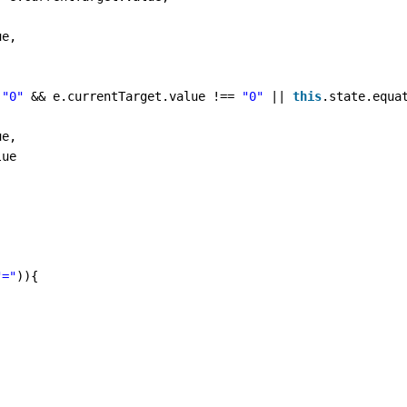
ue,
 
"0"
&& e.currentTarget.value !== 
"0"
|| 
this
.state.equa
ue,
lue
"="
)){