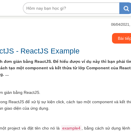
06/04/2021,
Bài tiế
actJS - ReactJS Example
h đơn giản bằng ReactJS. Để hiểu được ví dụ này thì bạn phải tì
, cách tạo một component và kết thừa từ lớp Component của Reac
. ...
ơn giản bằng ReactJS.
rong ReactJS để xử lý sự kiện click, cách tạo một component và kết th
n giao diện của ứng dụng.
một project và đặt tên cho nó là
example4
, bằng cách sử dụng lệnh