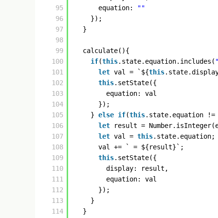
95
equation: 
""
96
});
97
}
98
99
calculate(){
100
if
(
this
.state.equation.includes(
101
let
val = `${
this
.state.displa
102
this
.setState({
103
equation: val
104
});
105
} 
else
if
(
this
.state.equation !=
106
let
result = Number.isInteger(
107
let
val = 
this
.state.equation;
108
val += ` = ${result}`;
109
this
.setState({
110
display: result,
111
equation: val
112
});
113
}
114
}