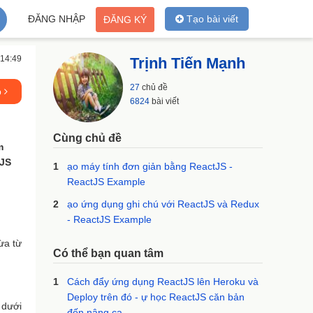
ĐĂNG NHẬP
Tạo bài viết
ĐĂNG KÝ
 14:49
Trịnh Tiến Mạnh
27
chủ đề
p
6824
bài viết
Cùng chủ đề
m
tJS
1
ạo máy tính đơn giản bằng ReactJS -
ReactJS Example
2
ạo ứng dụng ghi chú với ReactJS và Redux
- ReactJS Example
ừa từ
Có thể bạn quan tâm
1
Cách đẩy ứng dụng ReactJS lên Heroku và
Deploy trên đó - ự học ReactJS căn bản
 dưới
đến nâng ca