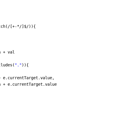
tch(/[+-*/]$/)){
n + val
cludes(
"."
)){
+ e.currentTarget.value,
n + e.currentTarget.value