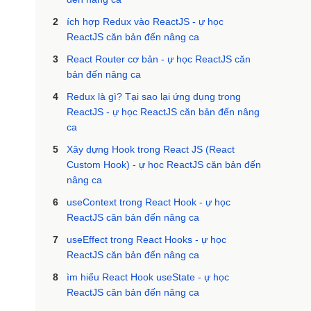
2
ích hợp Redux vào ReactJS - ự học
ReactJS căn bản đến nâng ca
3
React Router cơ bản - ự học ReactJS căn
bản đến nâng ca
4
Redux là gì? Tại sao lại ứng dụng trong
ReactJS - ự học ReactJS căn bản đến nâng
ca
5
Xây dựng Hook trong React JS (React
Custom Hook) - ự học ReactJS căn bản đến
nâng ca
6
useContext trong React Hook - ự học
ReactJS căn bản đến nâng ca
7
useEffect trong React Hooks - ự học
ReactJS căn bản đến nâng ca
8
ìm hiểu React Hook useState - ự học
ReactJS căn bản đến nâng ca