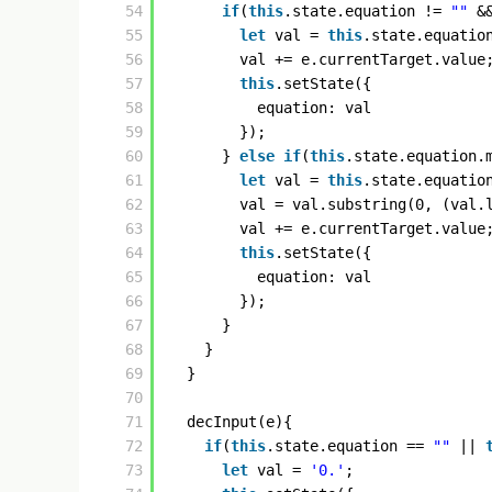
54
if
(
this
.state.equation != 
""
&
55
let
val = 
this
.state.equatio
56
val += e.currentTarget.value
57
this
.setState({
58
equation: val
59
});
60
} 
else
if
(
this
.state.equation.
61
let
val = 
this
.state.equatio
62
val = val.substring(0, (val.
63
val += e.currentTarget.value
64
this
.setState({
65
equation: val
66
});
67
}
68
}
69
}
70
71
decInput(e){
72
if
(
this
.state.equation == 
""
|| 
73
let
val = 
'0.'
;