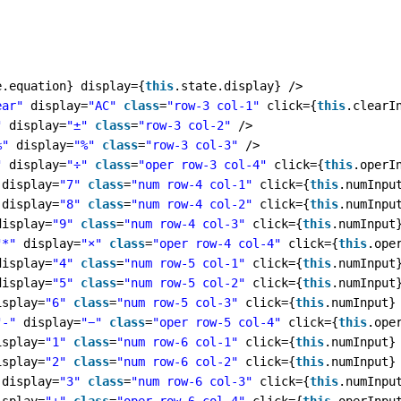
e.equation} display={
this
.state.display} />
ear"
display=
"AC"
class
=
"row-3 col-1"
click={
this
.clearI
"
display=
"±"
class
=
"row-3 col-2"
/>
%"
display=
"%"
class
=
"row-3 col-3"
/>
"
display=
"÷"
class
=
"oper row-3 col-4"
click={
this
.operI
display=
"7"
class
=
"num row-4 col-1"
click={
this
.numInpu
display=
"8"
class
=
"num row-4 col-2"
click={
this
.numInpu
display=
"9"
class
=
"num row-4 col-3"
click={
this
.numInput
"*"
display=
"×"
class
=
"oper row-4 col-4"
click={
this
.ope
display=
"4"
class
=
"num row-5 col-1"
click={
this
.numInput
display=
"5"
class
=
"num row-5 col-2"
click={
this
.numInput
isplay=
"6"
class
=
"num row-5 col-3"
click={
this
.numInput}
"-"
display=
"−"
class
=
"oper row-5 col-4"
click={
this
.ope
isplay=
"1"
class
=
"num row-6 col-1"
click={
this
.numInput}
isplay=
"2"
class
=
"num row-6 col-2"
click={
this
.numInput}
display=
"3"
class
=
"num row-6 col-3"
click={
this
.numInpu