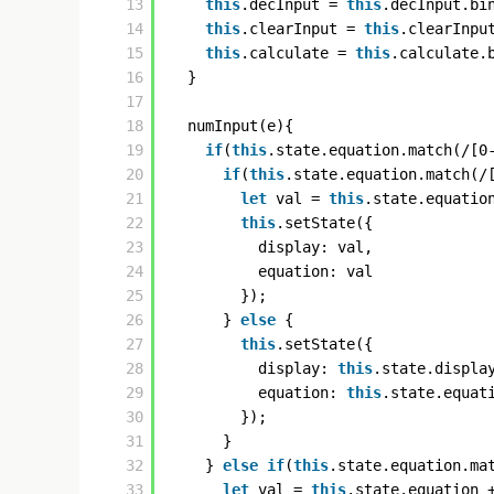
13
this
.decInput = 
this
.decInput.bi
14
this
.clearInput = 
this
.clearInpu
15
this
.calculate = 
this
.calculate.
16
}
17
18
numInput(e){
19
if
(
this
.state.equation.match(/[0
20
if
(
this
.state.equation.match(/
21
let
val = 
this
.state.equatio
22
this
.setState({
23
display: val,
24
equation: val
25
});
26
} 
else
{
27
this
.setState({
28
display: 
this
.state.displa
29
equation: 
this
.state.equat
30
});
31
}
32
} 
else
if
(
this
.state.equation.ma
33
let
val = 
this
.state.equation 