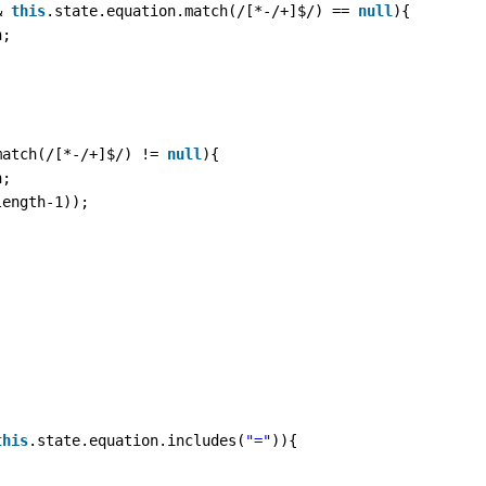
& 
this
.state.equation.match(/[*-/+]$/) == 
null
){
n;
;
match(/[*-/+]$/) != 
null
){
n;
length-1));
;
this
.state.equation.includes(
"="
)){