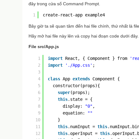
đây trong cửa sổ Command Prompt.
1
create-react-app example4
Bây giờ ta sẽ quan tâm đến hai file chính, thứ nhất là file
Hãy mở hai file này lên và copy hai đoạn code dưới đây.
File src/App.js
1
import
React, { Component } from 
're
2
import
'./App.css'
;
3
4
class
App 
extends
Component {
5
constructor(props){
6
super
(props);
7
this
.state = {
8
display: 
"0"
,
9
equation: 
""
10
}
11
this
.numInput = 
this
.numInput.bi
12
this
.operInput = 
this
.operInput.