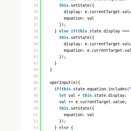
34
this
.setState({
35
display: e.currentTarget.val
36
equation: val
37
});
38
} 
else
if
(
this
.state.display ===
39
this
.setState({
40
display: e.currentTarget.val
41
equation: e.currentTarget.va
42
});
43
}
44
}
45
46
operInput(e){
47
if
(
this
.state.equation.includes(
48
let
val = 
this
.state.display;
49
val += e.currentTarget.value;
50
this
.setState({
51
equation: val
52
});
53
} 
else
{