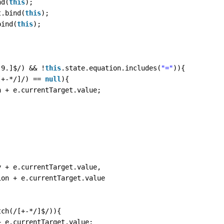
nd(
this
);
t.bind(
this
);
bind(
this
);
-9.]$/) && !
this
.state.equation.includes(
"="
)){
[+-*/]/) == 
null
){
n + e.currentTarget.value;
y + e.currentTarget.value,
ion + e.currentTarget.value
tch(/[+-*/]$/)){
+ e.currentTarget.value;