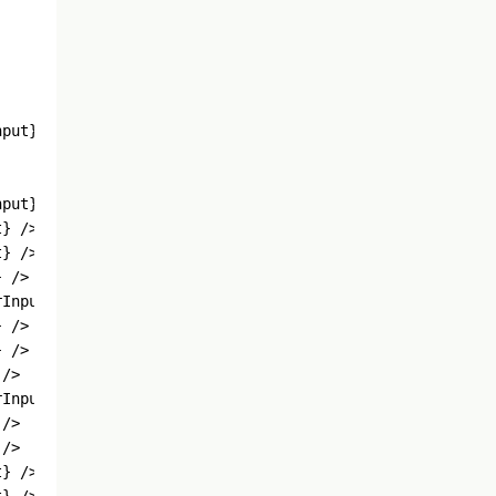
nput} />
nput} />
t} />
t} />
} />
rInput} />
} />
} />
 />
rInput} />
 />
 />
t} />