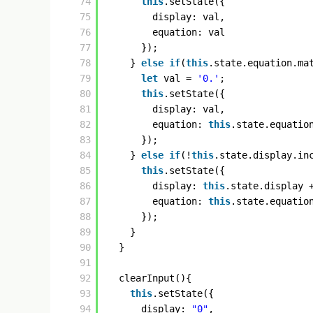
74
this
.setState({
75
display: val,
76
equation: val
77
});
78
} 
else
if
(
this
.state.equation.ma
79
let
val = 
'0.'
;
80
this
.setState({
81
display: val,
82
equation: 
this
.state.equatio
83
});
84
} 
else
if
(!
this
.state.display.in
85
this
.setState({
86
display: 
this
.state.display 
87
equation: 
this
.state.equatio
88
});
89
}
90
}
91
92
clearInput(){
93
this
.setState({
94
display: 
"0"
,