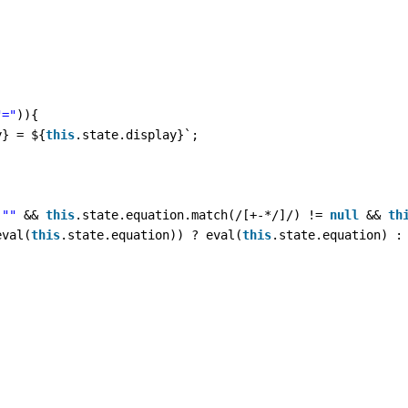
"="
)){
y} = ${
this
.state.display}`;
 
""
&& 
this
.state.equation.match(/[+-*/]/) != 
null
&& 
th
eval(
this
.state.equation)) ? eval(
this
.state.equation) :