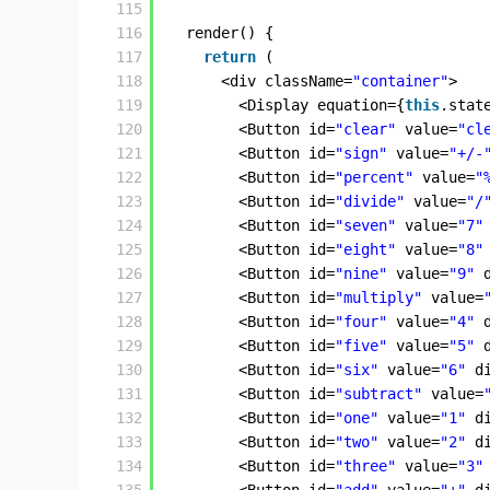
115
116
render() {
117
return
(
118
<div className=
"container"
>
119
<Display equation={
this
.stat
120
<Button id=
"clear"
value=
"cl
121
<Button id=
"sign"
value=
"+/-
122
<Button id=
"percent"
value=
"
123
<Button id=
"divide"
value=
"/
124
<Button id=
"seven"
value=
"7"
125
<Button id=
"eight"
value=
"8"
126
<Button id=
"nine"
value=
"9"
127
<Button id=
"multiply"
value=
128
<Button id=
"four"
value=
"4"
129
<Button id=
"five"
value=
"5"
130
<Button id=
"six"
value=
"6"
d
131
<Button id=
"subtract"
value=
132
<Button id=
"one"
value=
"1"
d
133
<Button id=
"two"
value=
"2"
d
134
<Button id=
"three"
value=
"3"