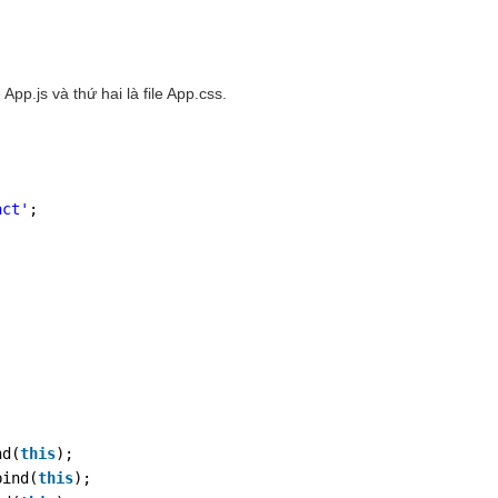
 App.js và thứ hai là file App.css.
act'
;
nd(
this
);
bind(
this
);