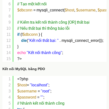
6
// Tạo một kết nối
7
$dbconn
= mysqli_connect(
$host
, 
$username
, 
$pass
8
9
// Kiểm tra kết nối thành công [OR] thất bại
10
// Nếu thất bại thì thông báo lỗi
11
if
(!
$dbconn
) {
12
die
(
"Kết nối thất bại: "
. mysqli_connect_error());
13
}
14
echo
"Kết nối thành công"
;
15
?>
Kết nối MySQL bằng PDO
1
<?php
2
$host
= 
"localhost"
;
3
$username
= 
"root"
;
4
$password
= 
""
;
5
// Nhánh kết nối thành công