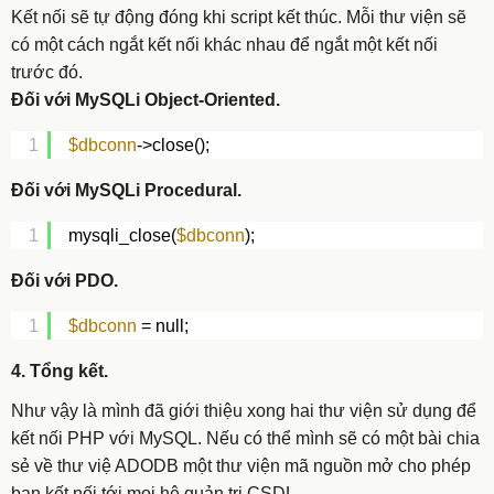
Kết nối sẽ tự động đóng khi script kết thúc. Mỗi thư viện sẽ
có một cách ngắt kết nối khác nhau để ngắt một kết nối
trước đó.
Đối với MySQLi Object-Oriented.
1
$dbconn
->close();
Đối với MySQLi Procedural.
1
mysqli_close(
$dbconn
);
Đối với PDO.
1
$dbconn
= null;
4. Tổng kết.
Như vậy là mình đã giới thiệu xong hai thư viện sử dụng để
kết nối PHP với MySQL. Nếu có thể mình sẽ có một bài chia
sẻ về thư việ ADODB một thư viện mã nguồn mở cho phép
bạn kết nối tới mọi hệ quản trị CSDL.