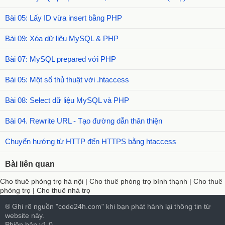
Bài 05: Lấy ID vừa insert bằng PHP
Bài 09: Xóa dữ liệu MySQL & PHP
Bài 07: MySQL prepared với PHP
Bài 05: Một số thủ thuật với .htaccess
Bài 08: Select dữ liệu MySQL và PHP
Bài 04. Rewrite URL - Tạo đường dẫn thân thiện
Chuyển hướng từ HTTP đến HTTPS bằng htaccess
Bài liên quan
Cho thuê phòng trọ hà nội
|
Cho thuê phòng trọ bình thạnh
|
Cho thuê
phòng trọ
|
Cho thuê nhà trọ
® Ghi rõ nguồn "code24h.com" khi bạn phát hành lại thông tin từ
website này.
Phiên bản v1.0