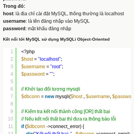
Trong đó:
host
: là địa chỉ cài đặt MySQL, thông thường là localhost
username
: là tên đăng nhập vào MySQL
password
: mật khẩu đăng nhập
Kết nối tới MySQL sử dụng MySQLi Object-Oriented
1
<?php
2
$host
= 
"localhost"
;
3
$username
= 
"root"
;
4
$password
= 
""
;
5
6
// Khởi tạo đối tượng mysqli
7
$dbconn
= 
new
mysqli(
$host
, 
$username
, 
$passwor
8
9
// Kiểm tra kết nối thành công [OR] thất bại
10
// Nếu kết nối thất bại thì đưa ra thông báo lỗi
11
if
(
$dbconn
->connect_error) {
12
die
(
"Kết nối thất bại: "
. 
$dbconn
->connect_error);