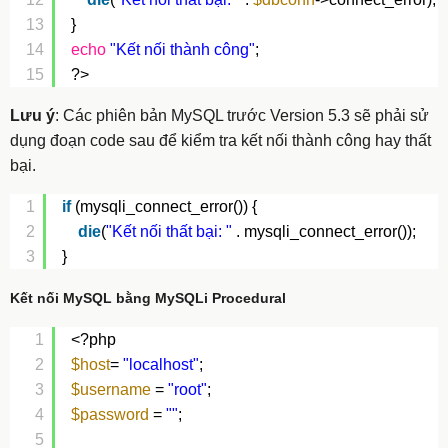
13
} 
14
echo
"Kết nối thành công"
;
15
?>
Lưu ý
: Các phiên bản MySQL trước Version 5.3 sẽ phải sử
dụng đoạn code sau để kiểm tra kết nối thành công hay thất
bại.
1
if
(mysqli_connect_error()) {
2
die
(
"Kết nối thất bại: "
. mysqli_connect_error());
3
}
Kết nối MySQL bằng MySQLi Procedural
1
<?php
2
$host
= 
"localhost"
;
3
$username
= 
"root"
;
4
$password
= 
""
;
5