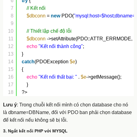
6
try
{
7
// Kết nối
8
$dbconn
= 
new
PDO(
"mysql:host=$host;dbname=<
9
10
// Thiết lập chế độ lỗi
11
$dbconn
->setAttribute(PDO::ATTR_ERRMODE
12
echo
"Kết nối thành công"
; 
13
}
14
catch
(PDOException 
$e
)
15
{
16
echo
"Kết nối thất bại: "
. 
$e
->getMessage();
17
}
18
?>
Lưu ý
: Trong chuỗi kết nối mình có chọn database cho nó
là dbname=DBName, đối với PDO ban phải chọn database
để kết nối nếu không sẽ bị lỗi.
3. Ngắt kết nối PHP với MYSQL