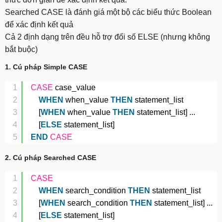
Searched CASE là đánh giá một bộ các biểu thức Boolean
để xác định kết quả
Cả 2 định dạng trên đều hỗ trợ đối số ELSE (nhưng không
bắt buộc)
1. Cú pháp Simple CASE
1
CASE
case_value
2
WHEN
when_value 
THEN
statement_list
3
[
WHEN
when_value 
THEN
statement_list] ...
4
[
ELSE
statement_list]
5
END
CASE
2. Cú pháp Searched CASE
1
CASE
2
WHEN
search_condition 
THEN
statement_list
3
[
WHEN
search_condition 
THEN
statement_list] ...
4
[
ELSE
statement_list]