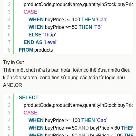
2
productCode,productName,quantityInStock,buyPrice
3
CASE
4
WHEN
buyPrice >= 100 
THEN
'Cao'
5
WHEN
buyPrice >= 50 
THEN
'TB'
6
ELSE
'Thấp'
7
END
AS
'Level'
8
FROM
products
Try In Out
Thêm một chút nữa là bạn hoàn toàn có thể đưa nhiều điều
kiện vào search_condition sử dụng các toán tử logic như
AND,OR
1
SELECT
2
productCode,productName,quantityInStock,buyPrice
3
CASE
4
WHEN
buyPrice >= 100 
THEN
'Cao'
5
WHEN
buyPrice >= 50 
AND
buyPrice < 80 
THEN
6
WHEN
buyPrice >= 80 
AND
buyPrice < 100 
THE