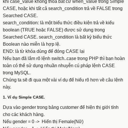
khi case_value không thỏa bất cứ when_value trong Simple
CASE, hoặc khi tất cả search_condition trả về FALSE trong
Searched CASE.
search_condition: là một biểu thức điều kiện trả về kiểu
boolean (TRUE hoặc FALSE) được sử dụng trong
Searched CASE. search_condition là bất kỳ biểu thức
Boolean nào miễn là hợp lệ.
END: là từ khóa dùng để đóng CASE lại
Nếu bạn đã lắm rõ lệnh switch..case trong PHP thì bạn hoàn
toàn có thể sử dụng nhuần nhuyễn cú pháp lệnh CASE
trong MySQL.
Chúng ta sẽ đi qua một vài ví dụ để hiểu rõ hơn về câu lệnh
này.
1. Ví dụ Simple CASE.
Dựa vào gender trong bảng customer để hiện thị giới tính
cho các khách hàng.
Nếu gender = 0 -> Hiển thị Female(Nữ)