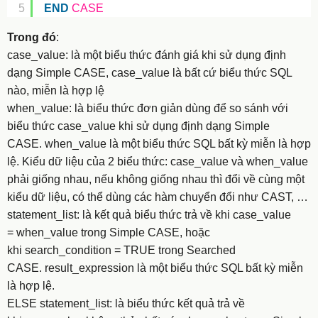
5
END
CASE
Trong đó
:
case_value: là một biểu thức đánh giá khi sử dụng định
dạng Simple CASE, case_value là bất cứ biểu thức SQL
nào, miễn là hợp lệ
when_value: là biểu thức đơn giản dùng để so sánh với
biểu thức case_value khi sử dụng định dạng Simple
CASE. when_value là một biểu thức SQL bất kỳ miễn là hợp
lệ. Kiểu dữ liệu của 2 biểu thức: case_value và when_value
phải giống nhau, nếu không giống nhau thì đổi về cùng một
kiểu dữ liệu, có thể dùng các hàm chuyển đổi như CAST, …
statement_list: là kết quả biểu thức trả về khi case_value
= when_value trong Simple CASE, hoặc
khi search_condition = TRUE trong Searched
CASE. result_expression là một biểu thức SQL bất kỳ miễn
là hợp lệ.
ELSE statement_list: là biểu thức kết quả trả về