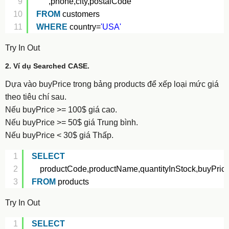
9
,phone,city,postalCode
10
FROM
customers
11
WHERE
country=
'USA'
Try In Out
2. Ví dụ Searched CASE.
Dựa vào buyPrice trong bảng products để xếp loại mức giá
theo tiêu chí sau.
Nếu buyPrice >= 100$ giá cao.
Nếu buyPrice >= 50$ giá Trung bình.
Nếu buyPrice < 30$ giá Thấp.
1
SELECT
2
productCode,productName,quantityInStock,buyPric
3
FROM
products
Try In Out
1
SELECT