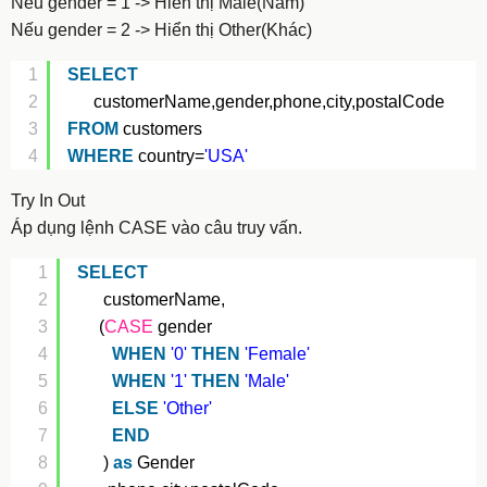
Nếu gender = 1 -> Hiển thị Male(Nam)
Nếu gender = 2 -> Hiển thị Other(Khác)
1
SELECT
2
customerName,gender,phone,city,postalCode
3
FROM
customers
4
WHERE
country=
'USA'
Try In Out
Áp dụng lệnh CASE vào câu truy vấn.
1
SELECT
2
customerName,
3
(
CASE
gender
4
WHEN
'0'
THEN
'Female'
5
WHEN
'1'
THEN
'Male'
6
ELSE
'Other'
7
END
8
) 
as
Gender