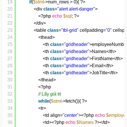
19
if
(
$stmt
->num_rows > 0){ ?>
20
<div 
class
=
"alert alert-danger"
>
21
<?php 
echo
$sql
; ?>
22
</div>
23
<table 
class
=
"tbl-grid"
cellpadding=
"0"
cellsp
24
<thead>
25
<th 
class
=
"gridheader"
>employeeNumber
26
<th 
class
=
"gridheader"
>Names</th>
27
<th 
class
=
"gridheader"
>FirstName</th>
28
<th 
class
=
"gridheader"
>Email</th>
29
<th 
class
=
"gridheader"
>JobTitle</th>
30
</thead>
31
<?php 
32
// Lấy giá trị
33
while
(
$stmt
->fetch()){ ?>
34
<tr>
35
<td align=
"center"
><?php 
echo
$employe
36
<td><?php 
echo
$Names
?></td>