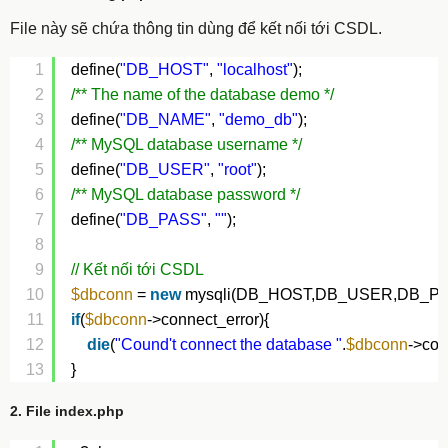
File này sẽ chứa thông tin dùng để kết nối tới CSDL.
1
define(
"DB_HOST"
, 
"localhost"
);
2
/** The name of the database demo */
3
define(
"DB_NAME"
, 
"demo_db"
);
4
/** MySQL database username */
5
define(
"DB_USER"
, 
"root"
);
6
/** MySQL database password */
7
define(
"DB_PASS"
, 
""
);
8
9
// Kết nối tới CSDL
10
$dbconn
= 
new
mysqli(DB_HOST,DB_USER,DB_P
11
if
(
$dbconn
->connect_error){
12
die
(
"Cound't connect the database "
.
$dbconn
->con
13
}
2. File index.php