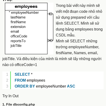
Trong bài viết này mình sẽ
viết một đoạn code nhỏ nhỏ
sử dụng prepared với câu
lệnh SELECT. Mình sẽ sử
dụng bảng employees trong
CSDL mẫu.
Mình sẽ SELECT những
trường employeeNumber,
firstName, Names, email,
jobTitle. Và điều kiện của mình là mình sẽ lấy những người
nào có officeCode=1
1
SELECT
*
2
FROM
employees 
3
ORDER
BY
employeeNumber 
ASC
Try In Out
1. File dbconfig.php