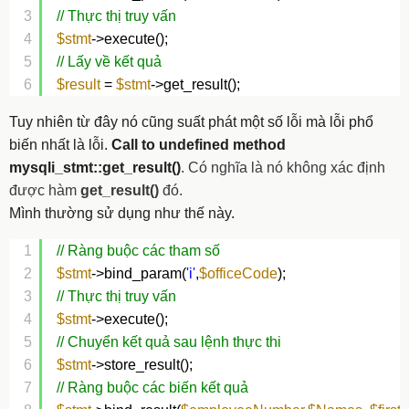
3
// Thực thị truy vấn
4
$stmt
->execute();
5
// Lấy về kết quả
6
$result
= 
$stmt
->get_result();
Tuy nhiên từ đây nó cũng suất phát một số lỗi mà lỗi phổ
biến nhất là lỗi.
Call to undefined method
mysqli_stmt::get_result()
. Có nghĩa là nó không xác định
được hàm
get_result()
đó.
Mình thường sử dụng như thế này.
1
// Ràng buộc các tham số
2
$stmt
->bind_param(
'i'
,
$officeCode
);
3
// Thực thị truy vấn
4
$stmt
->execute();
5
// Chuyển kết quả sau lệnh thực thi
6
$stmt
->store_result();
7
// Ràng buộc các biến kết quả