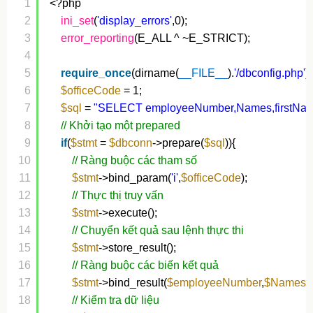
1
<?php 
2
ini_set
(
'display_errors'
,0);
3
error_reporting
(E_ALL ^ ~E_STRICT);
4
5
require_once
(dirname(
__FILE__
).
'/dbconfig.php'
);
6
$officeCode
= 1;
7
$sql
= 
"SELECT employeeNumber,Names,firstNa
8
// Khởi tạo một prepared
9
if
(
$stmt
= 
$dbconn
->prepare(
$sql
)){
10
// Ràng buộc các tham số
11
$stmt
->bind_param(
'i'
,
$officeCode
);
12
// Thực thị truy vấn
13
$stmt
->execute();
14
// Chuyển kết quả sau lệnh thực thi
15
$stmt
->store_result();
16
// Ràng buộc các biến kết quả
17
$stmt
->bind_result(
$employeeNumber
,
$Names
, 
18
// Kiểm tra dữ liệu