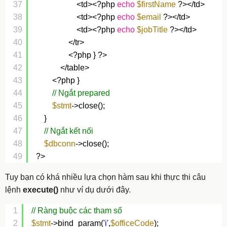
37
<td><?php 
echo
$firstName
?></td>
38
<td><?php 
echo
$email
?></td>
39
<td><?php 
echo
$jobTitle
?></td>
40
</tr> 
41
<?php } ?>
42
</table>
43
<?php }
44
// Ngắt prepared
45
$stmt
->close();
46
}
47
// Ngắt kết nối
48
$dbconn
->close();
49
?>
Tuy bạn có khá nhiều lựa chọn hàm sau khi thực thi câu
lệnh
execute()
như ví dụ dưới đây.
1
// Ràng buộc các tham số
2
$stmt
->bind_param(
'i'
,
$officeCode
);