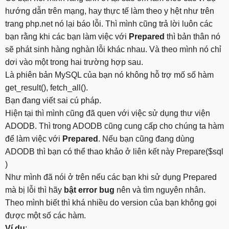
hướng dẫn trên mạng, hay thực tế làm theo y hệt như trên
trang php.net nó lại báo lỗi. Thì mình cũng trả lời luôn các
bạn rằng khi các bạn làm việc với
Prepared
thì bản thân nó
sẽ phát sinh hàng nghàn lỗi khác nhau. Và theo mình nó chỉ
dơi vào một trong hai trường hợp sau.
Là phiên bản MySQL của bạn nó không hỗ trợ mố số hàm
get_result(), fetch_all().
Bạn đang viết sai cú pháp.
Hiện tại thì mình cũng đã quen với việc sử dụng thư viện
ADODB. Thì trong ADODB cũng cung cấp cho chúng ta hàm
để làm việc với
Prepared
. Nếu bạn cũng đang dùng
ADODB thì bạn có thể thao khảo ở liên kết này Prepare($sql
)
Như mình đã nói ở trên nếu các bạn khi sử dụng Prepared
mà bị lỗi thì hãy
bật error bug
nên và tìm nguyên nhân.
Theo mình biết thì khá nhiều do version của bạn không gọi
được một số các hàm.
Ví dụ
: