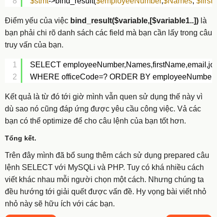
8
$stmt
->bind_result(
$employeeNumber
,
$Names
, 
$firs
Điểm yếu của việc
bind_result($variable,[$variable1..])
là
bạn phải chi rõ danh sách các field mà bạn cần lấy trong câu
truy vấn của bạn.
1
SELECT employeeNumber,Names,firstName,email,job
2
WHERE officeCode=? ORDER BY employeeNumber
Kết quả là từ đó tới giờ mình vẫn quen sử dụng thế này vì
dù sao nó cũng đáp ứng được yêu cầu công việc. Vả các
bạn có thể optimize để cho câu lệnh của bạn tốt hơn.
Tổng kết.
Trên đây mình đã bổ sung thêm cách sử dụng prepared câu
lệnh SELECT với MySQLi và PHP. Tuy có khá nhiều cách
viết khác nhau mỗi người chọn một cách. Nhưng chúng ta
đều hướng tới giải quết được vấn đề. Hy vọng bài viết nhỏ
nhỏ này sẽ hữu ích với các bạn.