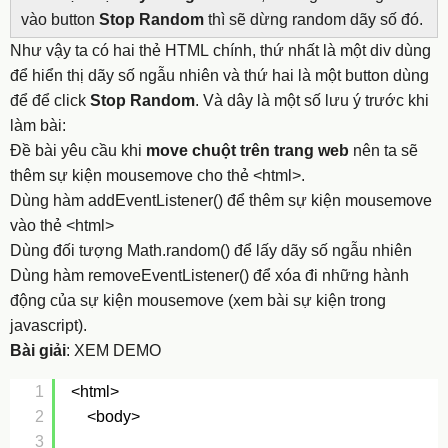
vào
button
Stop Random
thì sẽ dừng random dãy số đó.
Như vậy ta có hai thẻ HTML chính, thứ nhất là một
div
dùng
để hiển thị dãy số ngẫu nhiên và thứ hai là một
button
dùng
để để click
Stop Random
. Và dây là một số lưu ý trước khi
làm bài:
Đề bài yêu cầu khi
move chuột trên trang web
nên ta sẽ
thêm sự kiện
mousemove
cho thẻ
<html>
.
Dùng hàm addEventListener() để thêm sự kiện
mousemove
vào thẻ
<
html
>
Dùng đối tượng
Math.random()
để lấy dãy số ngẫu nhiên
Dùng hàm
removeEventListener()
để xóa đi những hành
động của sự kiện
mousemove
(xem bài sự kiện trong
javascript).
Bài giải
: XEM DEMO
1
<html>
2
<body>
3