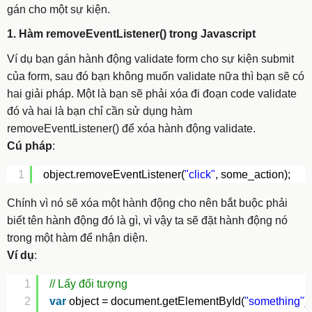
gán cho một sự kiện.
1. Hàm removeEventListener() trong Javascript
Ví dụ bạn gán hành động validate form cho sự kiện
submit
của form, sau đó bạn không muốn validate nữa thì bạn sẽ có
hai giải pháp. Một là bạn sẽ phải xóa đi đoạn code validate
đó và hai là bạn chỉ cần sử dụng hàm
removeEventListener()
để xóa hành động validate.
Cú pháp
:
1
object.removeEventListener(
"click"
, some_action);
Chính vì nó sẽ xóa một hành động cho nên bắt buộc phải
biết tên hành động đó là gì, vì vậy ta sẽ đặt hành động nó
trong một hàm để nhận diện.
Ví dụ
:
1
// Lấy đối tượng
2
var
object = document.getElementById(
"something"
);