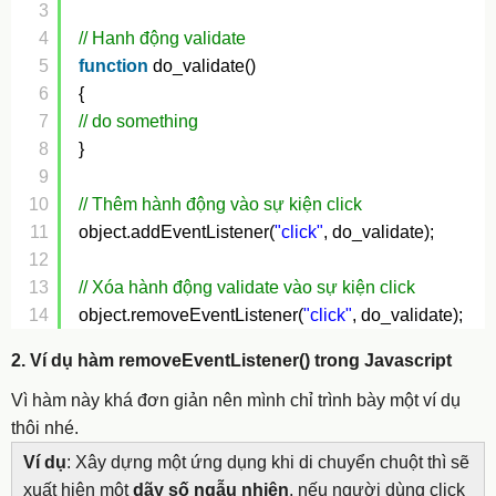
3
4
// Hanh động validate
5
function
do_validate()
6
{
7
// do something
8
}
9
10
// Thêm hành động vào sự kiện click
11
object.addEventListener(
"click"
, do_validate);
12
13
// Xóa hành động validate vào sự kiện click
14
object.removeEventListener(
"click"
, do_validate);
2. Ví dụ hàm removeEventListener() trong Javascript
Vì hàm này khá đơn giản nên mình chỉ trình bày một ví dụ
thôi nhé.
Ví dụ
: Xây dựng một ứng dụng khi di chuyển chuột thì sẽ
xuất hiện một
dãy số ngẫu nhiên
, nếu người dùng click