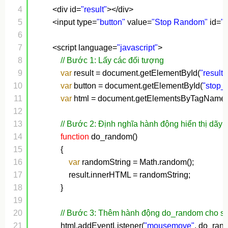
4
<div id=
"result"
></div>
5
<input type=
"button"
value=
"Stop Random"
id=
"
6
7
<script language=
"javascript"
>
8
// Bước 1: Lấy các đối tượng
9
var
result = document.getElementById(
"result"
10
var
button = document.getElementById(
"stop_
11
var
html = document.getElementsByTagName(
12
13
// Bước 2: Định nghĩa hành động hiển thị dãy
14
function
do_random()
15
{
16
var
randomString = Math.random();
17
result.innerHTML = randomString;
18
}
19
20
// Bước 3: Thêm hành động do_random cho sự
21
html.addEventListener(
"mousemove"
, do_ran