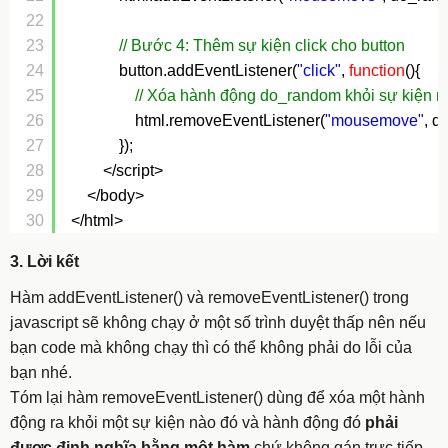
22
23
// Bước 4: Thêm sự kiện click cho button
24
button.addEventListener(
"click"
, 
function
(){
25
// Xóa hành động do_random khỏi sự kiện
26
html.removeEventListener(
"mousemove"
, d
27
});     
28
</script>
29
</body>
30
</html>
3. Lời kết
Hàm
addEventListener()
và
removeEventListener()
trong
javascript sẽ không chạy ở một số trình duyệt thấp nên nếu
bạn code mà không chạy thì có thể không phải do lỗi của
bạn nhé.
Tóm lại hàm removeEventListener() dùng để xóa một hành
động ra khỏi một sự kiện nào đó và hành động đó
phải
được định nghĩa bằng một hàm
chứ không gán trực tiếp