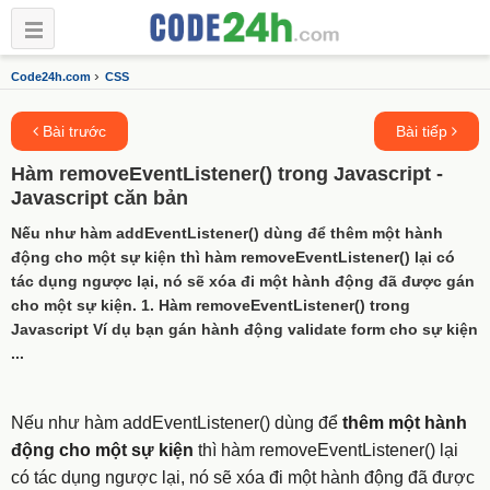
›
Code24h.com
CSS
Bài trước
Bài tiếp
Hàm removeEventListener() trong Javascript -
Javascript căn bản
Nếu như hàm addEventListener() dùng để thêm một hành
động cho một sự kiện thì hàm removeEventListener() lại có
tác dụng ngược lại, nó sẽ xóa đi một hành động đã được gán
cho một sự kiện. 1. Hàm removeEventListener() trong
Javascript Ví dụ bạn gán hành động validate form cho sự kiện
...
Nếu như hàm
addEventListener()
dùng để
thêm một hành
động cho một sự kiện
thì hàm
removeEventListener()
lại
có tác dụng ngược lại, nó sẽ xóa đi một hành động đã được