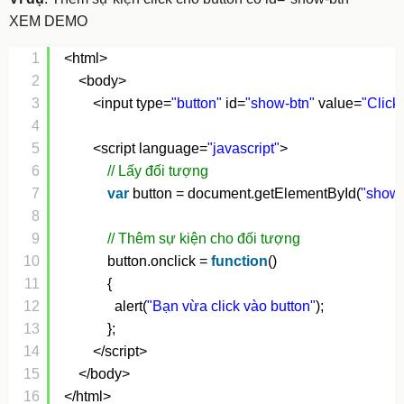
XEM DEMO
1
<html>
2
<body>
3
<input type=
"button"
id=
"show-btn"
value=
"Click
4
5
<script language=
"javascript"
>
6
// Lấy đối tượng
7
var
button = document.getElementById(
"show-
8
9
// Thêm sự kiện cho đối tượng
10
button.onclick = 
function
()
11
{
12
alert(
"Bạn vừa click vào button"
);
13
};
14
</script>
15
</body>
16
</html>