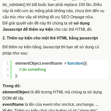
do_validate()
thì bắt buộc bạn phải replace 100 lần. Điều
này là một cơn ác mộng phải không nào, chưa tính đến vụ
cấu trúc như vậy sẽ không tối ưu SEO Onpage nữa.
Để giải quyết vấn đề này thì chúng ta sẽ
sử dụng
Javascript để thêm sự kiện
cho các thẻ HTML đó.
2. Thêm sự kiện cho một thẻ HTML bằng javascript
Để thêm sự kiện bằng Javascript thì bạn sẽ sử dụng cú
pháp như sau:
1
elementObject.eventName  = 
function
(){
2
// do something
3
};
Trong đó:
elementObject
là đối tượng HTML mà chúng ta sử dụng
DOM để lấy.
eventName
là tên của event như onclick, onchange, ...
Ví dụ
: Thêm sự kiện click cho button có
id="show-btn"