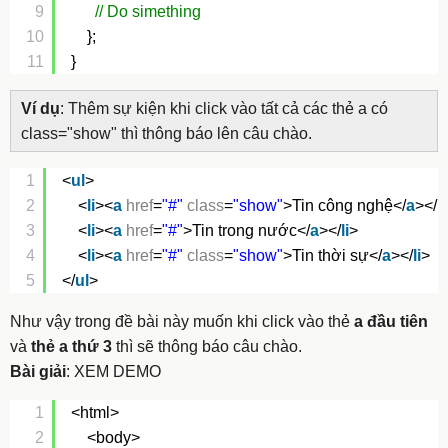
9
// Do simething
10
};
11
}
Ví dụ
: Thêm sự kiện khi click vào
tất cả các thẻ a có
class="show"
thì thông báo lên câu chào.
1
<
ul
>
2
<
li
><
a
href
=
"#"
class
=
"show"
>Tin công nghệ</
a
></
li
3
<
li
><
a
href
=
"#"
>Tin trong nước</
a
></
li
>
4
<
li
><
a
href
=
"#"
class
=
"show"
>Tin thời sự</
a
></
li
>
5
</
ul
>
Như vậy trong đề bài này muốn khi click vào thẻ
a
đầu tiên
và
thẻ
a
thứ 3
thì sẽ thông báo câu chào.
Bài giải
:
XEM DEMO
1
<html>
2
<body>