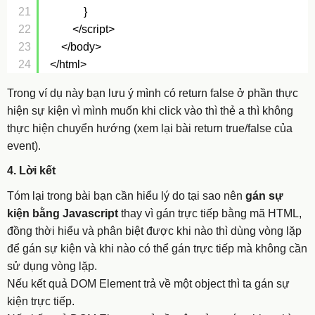
21
}
22
</script>
23
</body>
24
</html>
Trong ví dụ này bạn lưu ý mình có
return false
ở phần thực
hiện sự kiện vì mình muốn khi click vào thì thẻ
a
thì không
thực hiện chuyển hướng (xem lại bài return true/false của
event).
4. Lời kết
Tóm lại trong bài bạn cần hiểu lý do tại sao nên
gán sự
kiện bằng Javascript
thay vì gán trực tiếp bằng mã HTML,
đồng thời hiểu và phân biệt được khi nào thì dùng vòng lặp
để gán sự kiện và khi nào có thể gán trực tiếp mà không cần
sử dụng vòng lặp.
Nếu kết quả DOM Element trả về một object thì ta gán sự
kiện trực tiếp.