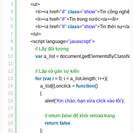
3
<ul>
4
<li><a href=
"#"
class
=
"show"
>Tin công nghệ</
5
<li><a href=
"#"
>Tin trong nước</a></li>
6
<li><a href=
"#"
class
=
"show"
>Tin thời sự</a><
7
</ul>  
8
<script language=
"javascript"
>  
9
// Lấy đối tượng
10
var
a_list = document.getElementsByClassN
11
12
// Lặp và gán sự kiện
13
for
(
var
i = 0; i < a_list.length; i++){
14
a_list[i].onclick = 
function
()
15
{
16
alert(
'Xin chào, bạn vừa click vào tôi'
);
17
18
// return false để khỏi reload trang
19
return
false
20
};