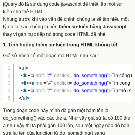
jQuery đó là sử dụng code javascript để thiết lập một sự
kiện cho thẻ HTML.
Nhung trước khi vào vấn đề chính chúng ta sẽ tìm hiểu một
lý do tại sao chúng ta nên
thêm sự kiện bằng Javascript
thay vì gán trực tiếp nó trong code HTML đã nhé.
1. Tình huống thêm sự kiện trong HTML không tốt
Giả sử mình có một đoạn mã HTML như sau:
1
<
ul
>
2
<
li
><
a
href
=
"#"
onclick
=
"do_something()"
>Tin công n
3
<
li
><
a
href
=
"#"
onclick
=
"do_something()"
>Tin trong 
4
<
li
><
a
href
=
"#"
onclick
=
"do_something()"
>Tin thời sự
5
</
ul
>
Trong đoạn code này mình đã gán một hàm tên là
do_something()
vào các thẻ
a
. Như vậy giả sử ta có 100 thẻ
a
như vậy thì ta phải gán 100 lần, sau một ngày nào đó bạn
sửa lại tên của function từ
do_something()
sang