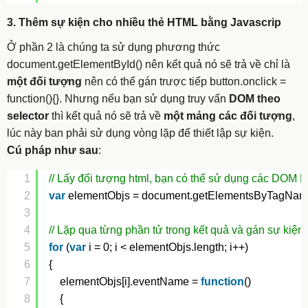
3. Thêm sự kiện cho nhiều thẻ HTML bằng Javascrip
Ở phần 2 là chúng ta sử dụng phương thức
document.getElementById()
nên kết quả nó sẽ trả về chỉ là
một đối tượng
nên có thể gán trược tiếp
button.onclick =
function(){}
. Nhưng nếu bạn sử dụng truy vấn
DOM theo
selector
thì kết quả nó sẽ trả về
một mảng các đối tượng
,
lúc này ban phải sử dụng vòng lặp để thiết lập sự kiện.
Cú pháp như sau
:
1
// Lấy đối tượng html, bạn có thể sử dụng các DOM E
2
var
elementObjs = document.getElementsByTagNam
3
4
// Lặp qua từng phần tử trong kết quả và gán sự kiện
5
for
(
var
i = 0; i < elementObjs.length; i++)
6
{
7
elementObjs[i].eventName = 
function
()
8
{